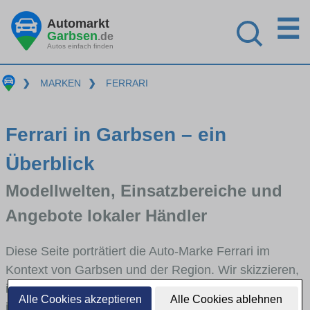
☰
Automarkt
Garbsen
.de
Autos einfach finden
❯
MARKEN
❯
FERRARI
Ferrari in Garbsen – ein
Überblick
Modellwelten, Einsatzbereiche und
Angebote lokaler Händler
Diese Seite porträtiert die Auto-Marke Ferrari im
Kontext von Garbsen und der Region. Wir skizzieren,
in welchen Fahrzeugklassen Ferrari stark vertreten
Alle Cookies akzeptieren
Alle Cookies ablehnen
ist, welche Modellreihen häufig im Stadt- und