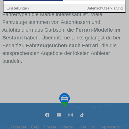
Umlandverkehr zu sehen sind und für welche
Einstellungen
Datenschutzerklärung
Fahrertypen die Marke interessant ist. Viele
Fahrzeuge stammen von Autohäusern und
Autohändlern aus Garbsen, die
Ferrari-Modelle im
Bestand
haben. Über interne Links gelangst du bei
Bedarf zu
Fahrzeugsuchen nach Ferrari
, die die
entsprechenden Angebote der lokalen Anbieter
bündeln.
Ratgeber
FAQ
Presse
Städte
Über Uns
Impressum