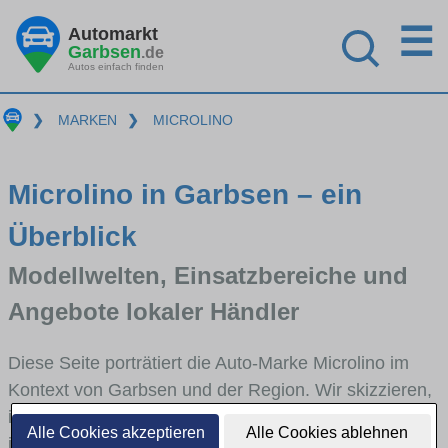
☰
Automarkt
Garbsen
.de
Autos einfach finden
❯
MARKEN
❯
MICROLINO
Microlino in Garbsen – ein
Überblick
Modellwelten, Einsatzbereiche und
Angebote lokaler Händler
Diese Seite porträtiert die Auto-Marke Microlino im
Kontext von Garbsen und der Region. Wir skizzieren,
in welchen Fahrzeugklassen Microlino stark vertreten
Alle Cookies akzeptieren
Alle Cookies ablehnen
ist, welche Modellreihen häufig im Stadt- und