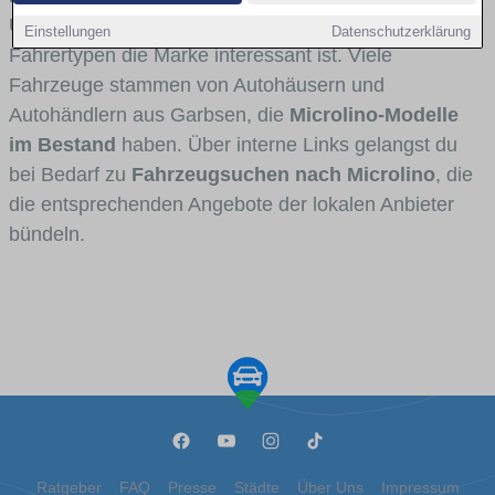
Umlandverkehr zu sehen sind und für welche
Einstellungen
Datenschutzerklärung
Fahrertypen die Marke interessant ist. Viele
Fahrzeuge stammen von Autohäusern und
Autohändlern aus Garbsen, die
Microlino-Modelle
im Bestand
haben. Über interne Links gelangst du
bei Bedarf zu
Fahrzeugsuchen nach Microlino
, die
die entsprechenden Angebote der lokalen Anbieter
bündeln.
Ratgeber
FAQ
Presse
Städte
Über Uns
Impressum