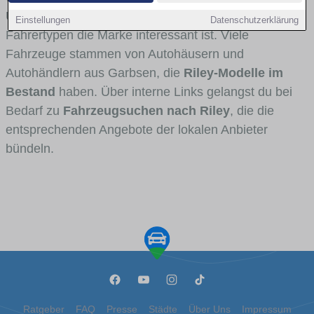
Umlandverkehr zu sehen sind und für welche
Einstellungen
Datenschutzerklärung
Fahrertypen die Marke interessant ist. Viele
Fahrzeuge stammen von Autohäusern und
Autohändlern aus Garbsen, die
Riley-Modelle im
Bestand
haben. Über interne Links gelangst du bei
Bedarf zu
Fahrzeugsuchen nach Riley
, die die
entsprechenden Angebote der lokalen Anbieter
bündeln.
Ratgeber
FAQ
Presse
Städte
Über Uns
Impressum