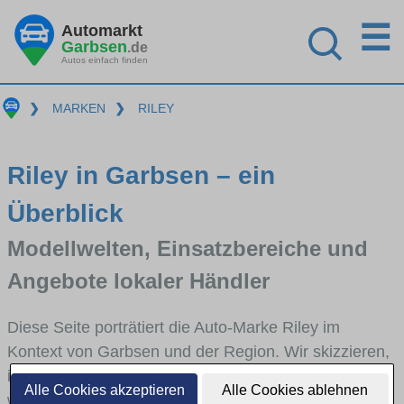
☰
Automarkt
Garbsen
.de
Autos einfach finden
❯
MARKEN
❯
RILEY
Riley in Garbsen – ein
Überblick
Modellwelten, Einsatzbereiche und
Angebote lokaler Händler
Diese Seite porträtiert die Auto-Marke Riley im
Kontext von Garbsen und der Region. Wir skizzieren,
in welchen Fahrzeugklassen Riley stark vertreten ist,
Alle Cookies akzeptieren
Alle Cookies ablehnen
welche Modellreihen häufig im Stadt- und