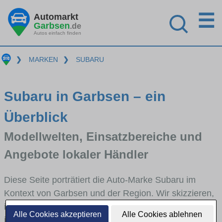
☰
Automarkt
Garbsen
.de
Autos einfach finden
❯
MARKEN
❯
SUBARU
Subaru in Garbsen – ein
Überblick
Modellwelten, Einsatzbereiche und
Angebote lokaler Händler
Diese Seite porträtiert die Auto-Marke Subaru im
Kontext von Garbsen und der Region. Wir skizzieren,
in welchen Fahrzeugklassen Subaru stark vertreten
Alle Cookies akzeptieren
Alle Cookies ablehnen
ist, welche Modellreihen häufig im Stadt- und