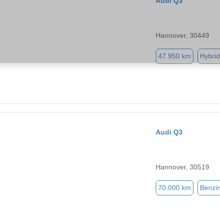
Audi Q3
Hannover, 30449
47.950 km
Hybrid
Audi Q3
Hannover, 30519
70.000 km
Benzi