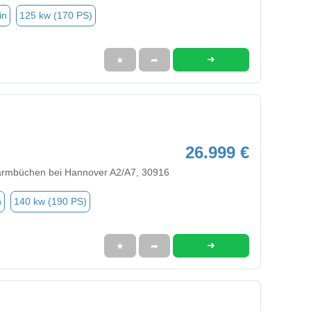
in
125 kw (170 PS)
➜
★
➦
26.999 €
armbüchen bei Hannover A2/A7, 30916
n
140 kw (190 PS)
➜
★
➦