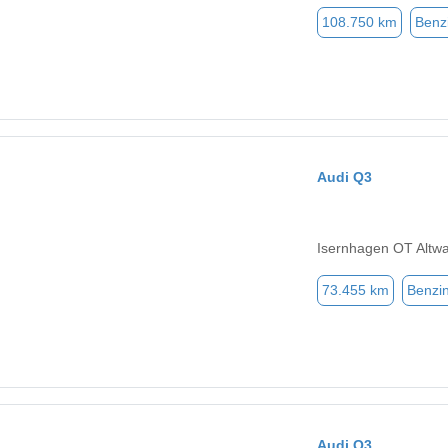
108.750 km
Benz
Audi Q3
Isernhagen OT Altw
73.455 km
Benzi
Audi Q3