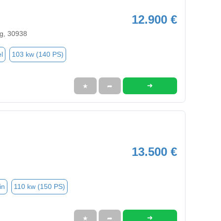
12.900 €
g, 30938
l
103 kw (140 PS)
➜
★
➦
13.500 €
in
110 kw (150 PS)
➜
★
➦