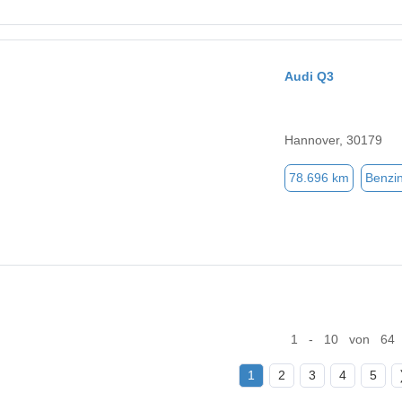
Audi Q3
Hannover, 30179
78.696 km
Benzi
1 - 10 von 64
1
2
3
4
5