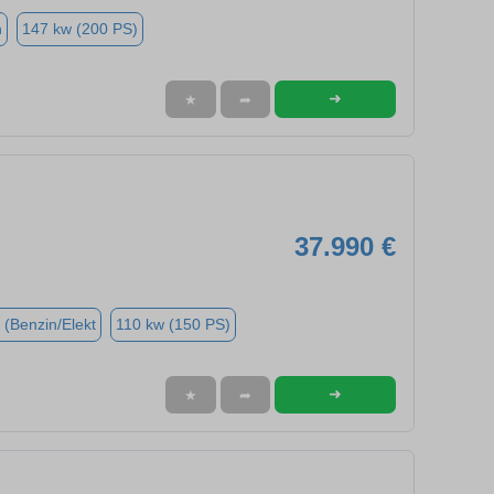
n
147 kw (200 PS)
➜
★
➦
37.990 €
 (Benzin/Elekt
110 kw (150 PS)
➜
★
➦