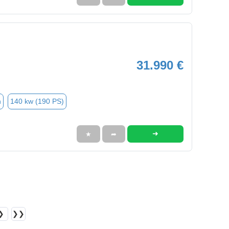
31.990 €
n
140 kw (190 PS)
➜
★
➦
❯
❯❯