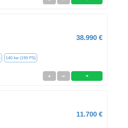
38.990 €
n
140 kw (190 PS)
➜
★
➦
11.700 €