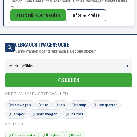
Region. Kein Gebrauchtwagenportal. Echtes Neuwagenumfeld für Ihre
Marke.
Jetzt Händler werden
Infos & Preise
GEBRAUCHTWAGENSUCHE
Marke wählen oder direkt nach Kategorie stöbern
SUCHEN
ODER FAHRZEUGTYP WÄHLEN
Kleinwagen
SUV
Van
Pickup
Transporter
❯
❯
❯
❯
❯
Camper
Jahreswagen
Oldtimer
❯
❯
❯
ANTRIEB
⚡ Elektroauto
🔋 Hybrid
Diesel
❯
❯
❯