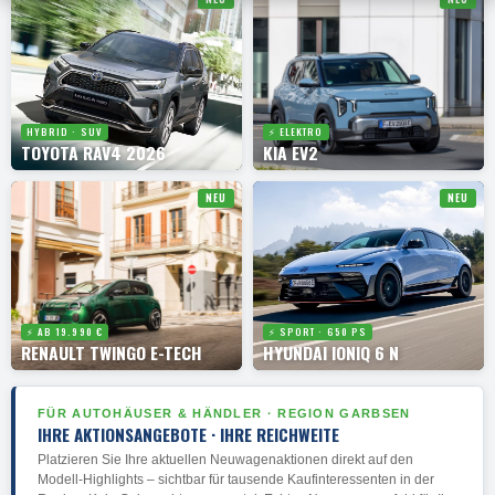
HYBRID · SUV
⚡ ELEKTRO
TOYOTA RAV4 2026
KIA EV2
NEU
NEU
⚡ AB 19.990 €
⚡ SPORT · 650 PS
RENAULT TWINGO E-TECH
HYUNDAI IONIQ 6 N
FÜR AUTOHÄUSER & HÄNDLER · REGION GARBSEN
IHRE AKTIONSANGEBOTE · IHRE REICHWEITE
Platzieren Sie Ihre aktuellen Neuwagenaktionen direkt auf den
Modell-Highlights – sichtbar für tausende Kaufinteressenten in der