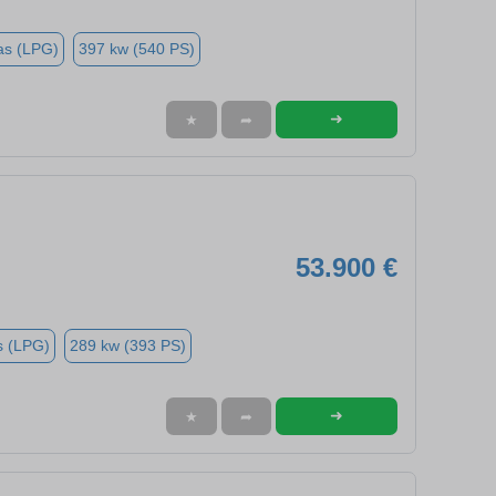
as (LPG)
397 kw (540 PS)
➜
★
➦
53.900 €
s (LPG)
289 kw (393 PS)
➜
★
➦