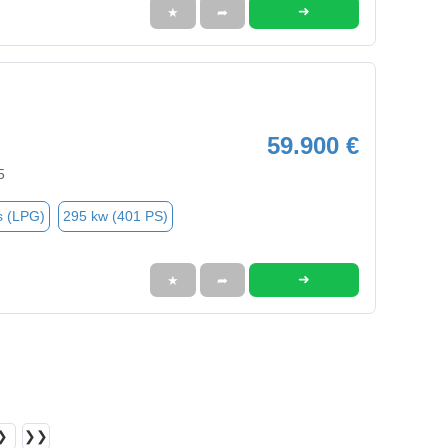
➜
★
➦
59.900 €
5
s (LPG)
295 kw (401 PS)
➜
★
➦
❯
❯❯