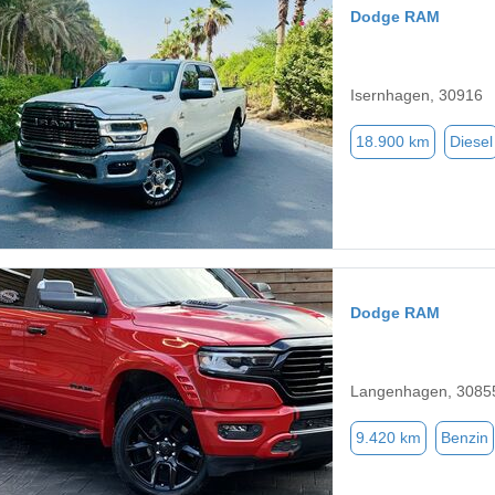
Dodge RAM
Isernhagen, 30916
18.900 km
Diesel
Dodge RAM
Langenhagen, 3085
9.420 km
Benzin