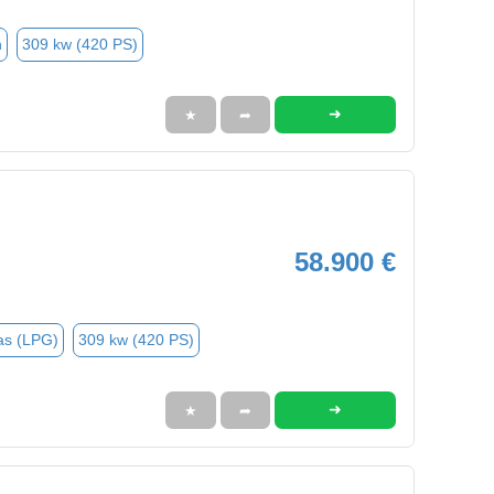
n
309 kw (420 PS)
➜
★
➦
58.900 €
as (LPG)
309 kw (420 PS)
➜
★
➦