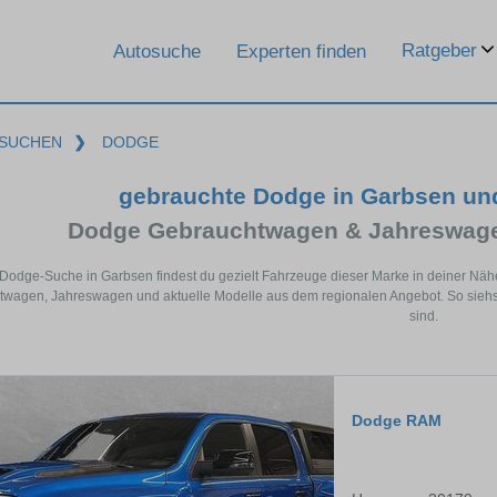
Ratgeber
Autosuche
Experten finden
SUCHEN
❯
DODGE
gebrauchte Dodge in Garbsen un
Dodge Gebrauchtwagen & Jahreswage
 Dodge-Suche in Garbsen findest du gezielt Fahrzeuge dieser Marke in deiner Nä
wagen, Jahreswagen und aktuelle Modelle aus dem regionalen Angebot. So siehst
sind.
Dodge RAM