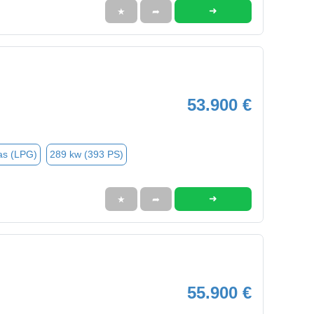
➜
★
➦
53.900 €
as (LPG)
289 kw (393 PS)
➜
★
➦
55.900 €