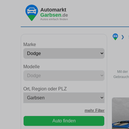
Automarkt
Garbsen
.de
Autos einfach finden
❯
Marke
Modelle
Mit der
Gebraucht
Ort, Region oder PLZ
mehr Filter
Auto finden