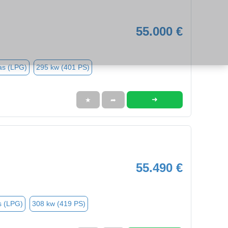
55.000 €
as (LPG)
295 kw (401 PS)
➜
★
➦
55.490 €
s (LPG)
308 kw (419 PS)