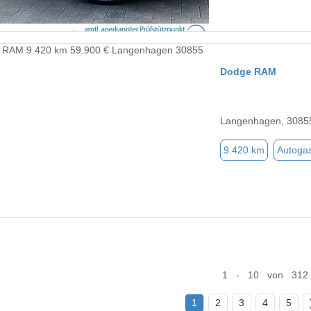
Dodge RAM
Langenhagen, 3085
9.420 km
Autoga
1 - 10 von 312
1
2
3
4
5