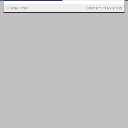
Copyright © 2000 - 2026 | 1A Infosysteme GmbH | Content by: 1a-sites-autos
Einstellungen
Datenschutzerklärung
08.08.2026