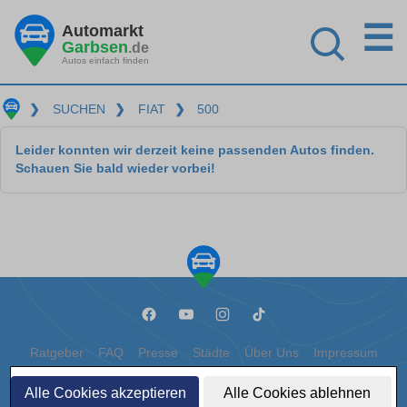
☰
Automarkt
Garbsen
.de
Autos einfach finden
❯
SUCHEN
❯
FIAT
❯
500
Leider konnten wir derzeit keine passenden Autos finden.
Schauen Sie bald wieder vorbei!
Ratgeber
FAQ
Presse
Städte
Über Uns
Impressum
Datenschutz
Cookies
Alle Cookies akzeptieren
Alle Cookies ablehnen