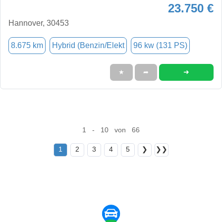
23.750 €
Hannover, 30453
8.675 km
Hybrid (Benzin/Elekt
96 kw (131 PS)
➜
★
➦
1 - 10 von 66
1
2
3
4
5
❯
❯❯