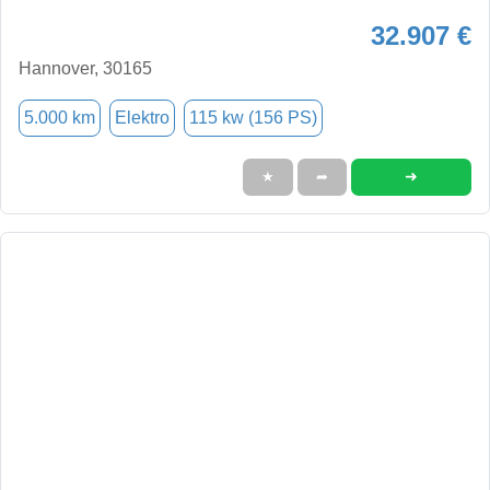
32.907 €
Hannover, 30165
5.000 km
Elektro
115 kw (156 PS)
➜
★
➦