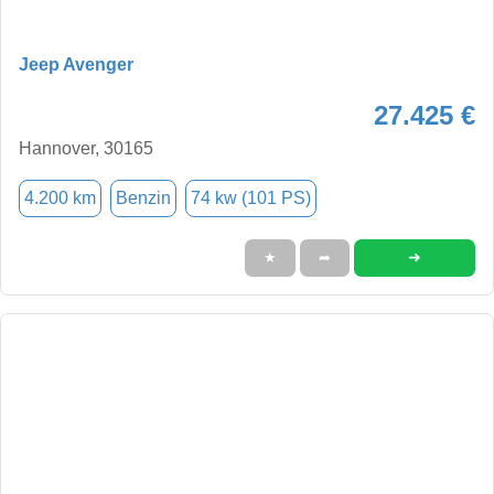
Jeep Avenger
27.425 €
Hannover, 30165
4.200 km
Benzin
74 kw (101 PS)
➜
★
➦