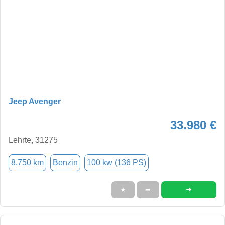
Jeep Avenger
33.980 €
Lehrte, 31275
8.750 km
Benzin
100 kw (136 PS)
➜
★
➦