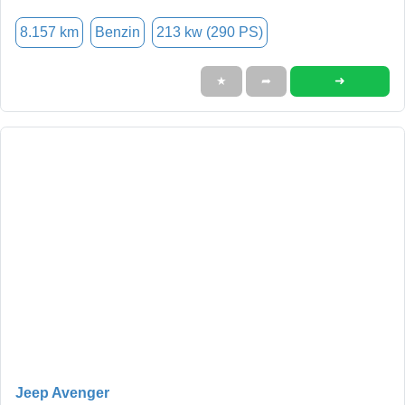
8.157 km
Benzin
213 kw (290 PS)
➜
★
➦
Jeep Avenger