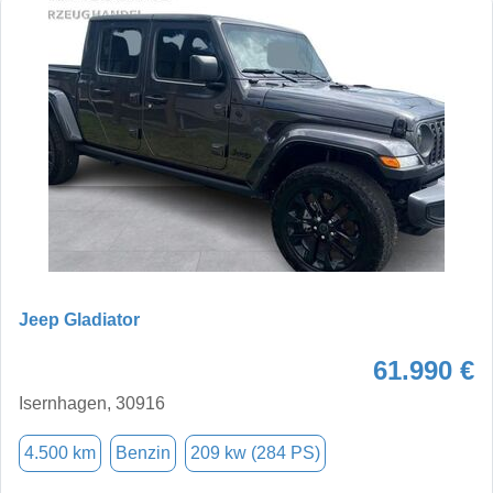
Jeep Gladiator
61.990 €
Isernhagen, 30916
4.500 km
Benzin
209 kw (284 PS)