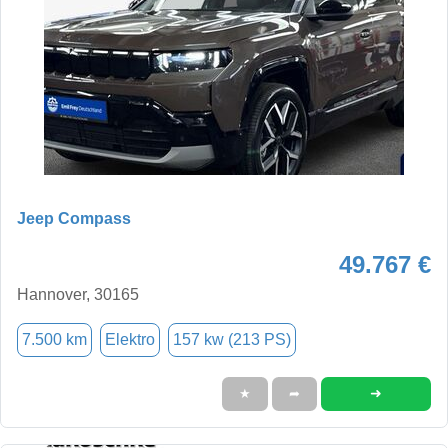
Jeep Compass
49.767 €
Hannover, 30165
7.500 km
Elektro
157 kw (213 PS)
➜
★
➦