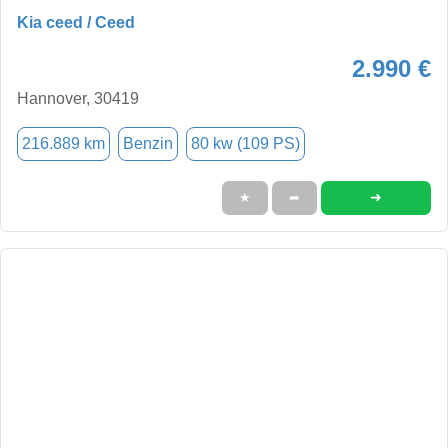
Kia ceed / Ceed
2.990 €
Hannover, 30419
216.889 km
Benzin
80 kw (109 PS)
➜
★
➦