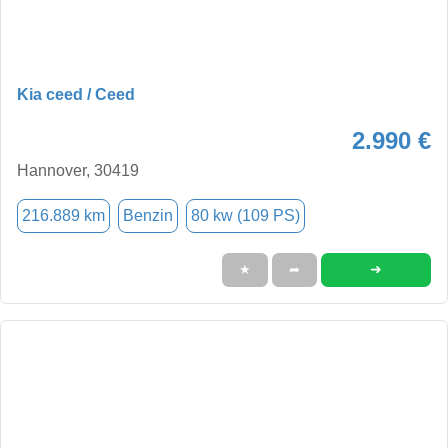
Kia ceed / Ceed
2.990 €
Hannover, 30419
216.889 km
Benzin
80 kw (109 PS)
➜
★
➦