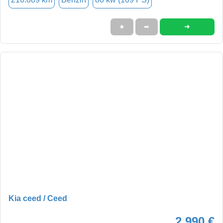
➜
★
➦
Kia ceed / Ceed
2.990 €