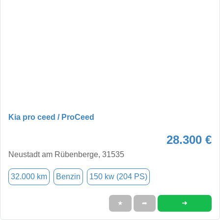
Kia pro ceed / ProCeed
28.300 €
Neustadt am Rübenberge, 31535
32.000 km
Benzin
150 kw (204 PS)
➜
★
➦