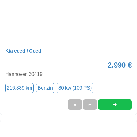
Kia ceed / Ceed
2.990 €
Hannover, 30419
216.889 km
Benzin
80 kw (109 PS)
➜
★
➦