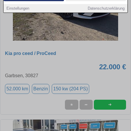
Einstellungen
Datenschutzerklärung
Kia pro ceed / ProCeed
22.000 €
Garbsen, 30827
52.000 km
Benzin
150 kw (204 PS)
➜
★
➦