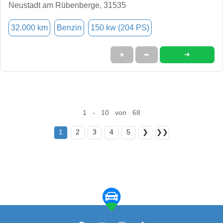
Neustadt am Rübenberge, 31535
32.000 km
Benzin
150 kw (204 PS)
➜
★
➦
1 - 10 von 68
1
2
3
4
5
❯
❯❯