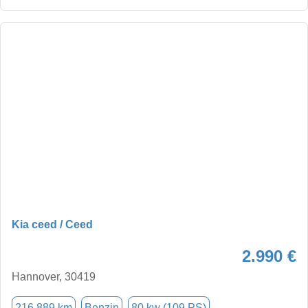
Kia ceed / Ceed
2.990 €
Hannover, 30419
216.889 km
Benzin
80 kw (109 PS)