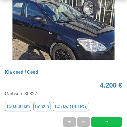
Kia ceed / Ceed
4.200 €
Garbsen, 30827
150.000 km
Benzin
105 kw (143 PS)
➜
★
➦