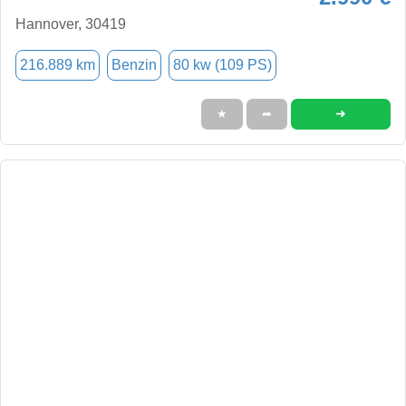
Hannover, 30419
216.889 km
Benzin
80 kw (109 PS)
➜
★
➦