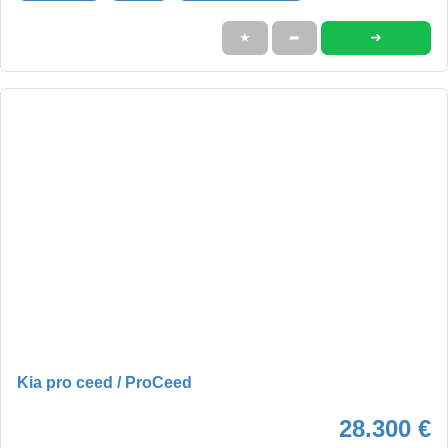
➜
★
➦
Kia pro ceed / ProCeed
28.300 €