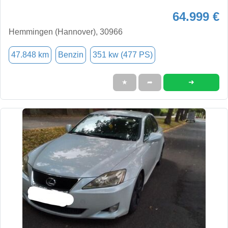
64.999 €
Hemmingen (Hannover), 30966
47.848 km
Benzin
351 kw (477 PS)
➜
★
➦