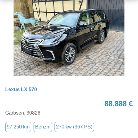
Lexus LX 570
88.888 €
Garbsen, 30826
97.250 km
Benzin
270 kw (367 PS)