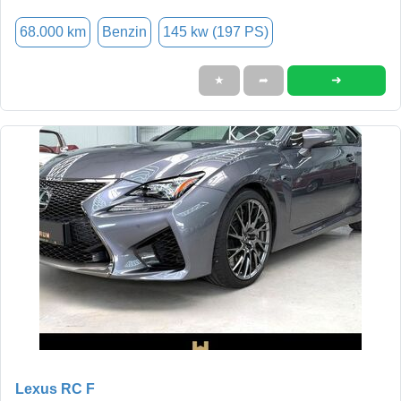
68.000 km
Benzin
145 kw (197 PS)
➜
★
➦
Lexus RC F