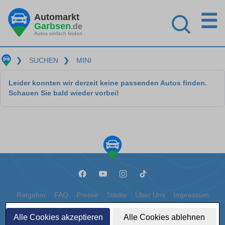
☰
Automarkt
Garbsen
.de
Autos einfach finden
❯
SUCHEN
❯
MINI
Leider konnten wir derzeit keine passenden Autos finden.
Schauen Sie bald wieder vorbei!
Ratgeber
FAQ
Presse
Städte
Über Uns
Impressum
Datenschutz
Cookies
Alle Cookies akzeptieren
Alle Cookies ablehnen