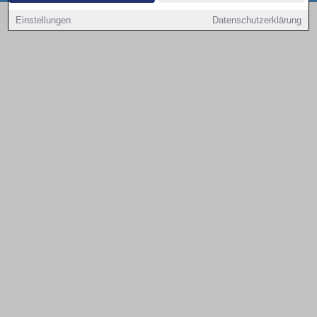
Copyright © 2000 - 2026 | 1A Infosysteme GmbH | Content by: 1a-sites-autos
Einstellungen
Datenschutzerklärung
09.08.2026