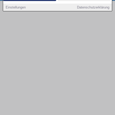
Copyright © 2000 - 2026 | 1A Infosysteme GmbH | Content by: 1a-sites-autos
Einstellungen
Datenschutzerklärung
07.08.2026