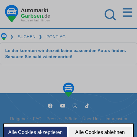
☰
Automarkt
Garbsen
.de
Autos einfach finden
❯
SUCHEN
❯
PONTIAC
Leider konnten wir derzeit keine passenden Autos finden.
Schauen Sie bald wieder vorbei!
Ratgeber
FAQ
Presse
Städte
Über Uns
Impressum
Datenschutz
Cookies
Alle Cookies akzeptieren
Alle Cookies ablehnen