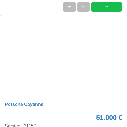
➜
★
➦
Porsche Cayenne
51.000 €
Sarstedt, 31157