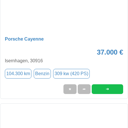
Porsche Cayenne
37.000 €
Isernhagen, 30916
104.300 km
Benzin
309 kw (420 PS)
➜
★
➦