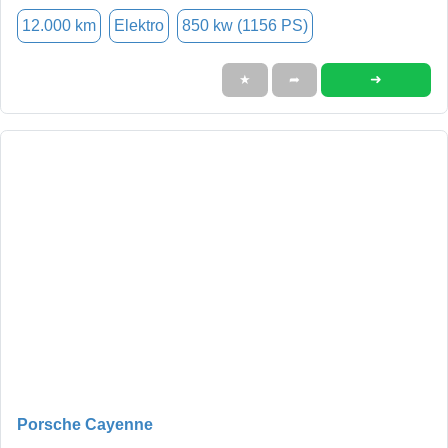
12.000 km
Elektro
850 kw (1156 PS)
➜
★
➦
Porsche Cayenne