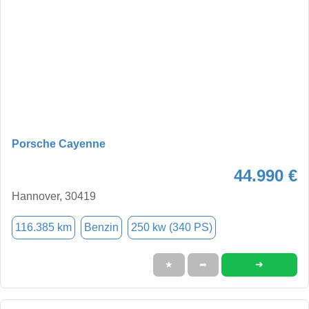
Porsche Cayenne
44.990 €
Hannover, 30419
116.385 km
Benzin
250 kw (340 PS)
➜
★
➦