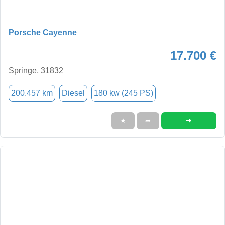
Porsche Cayenne
17.700 €
Springe, 31832
200.457 km
Diesel
180 kw (245 PS)
➜
★
➦