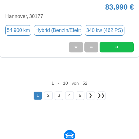
83.990 €
Hannover, 30177
54.900 km
Hybrid (Benzin/Elekt
340 kw (462 PS)
➜
★
➦
1 - 10 von 52
1
2
3
4
5
❯
❯❯