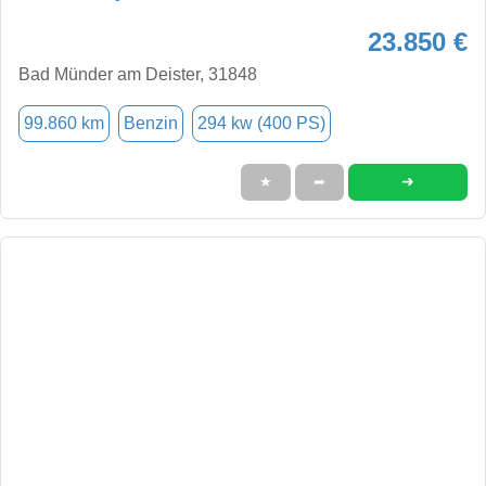
23.850 €
Bad Münder am Deister, 31848
99.860 km
Benzin
294 kw (400 PS)
➜
★
➦