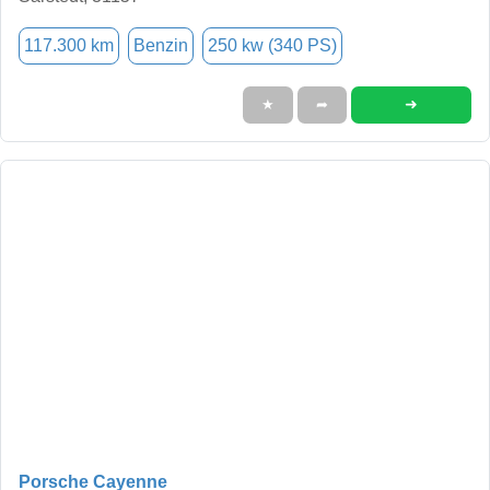
117.300 km
Benzin
250 kw (340 PS)
➜
★
➦
Porsche Cayenne