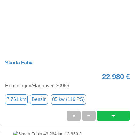
Skoda Fabia
22.980 €
Hemmingen/Hannover, 30966
7.761 km
Benzin
85 kw (116 PS)
➜
★
➦