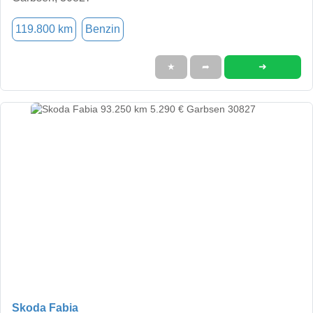
119.800 km
Benzin
➜
★
➦
Skoda Fabia