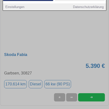
Einstellungen
Datenschutzerklärung
Skoda Fabia
5.390 €
Garbsen, 30827
170.614 km
Diesel
66 kw (90 PS)
➜
★
➦