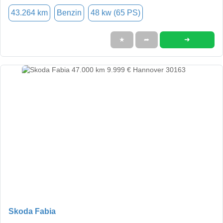
43.264 km
Benzin
48 kw (65 PS)
➜
★
➦
Skoda Fabia