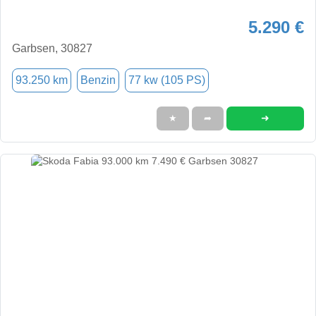
5.290 €
Garbsen, 30827
93.250 km
Benzin
77 kw (105 PS)
➜
★
➦