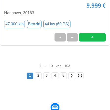
9.999 €
Hannover, 30163
47.000 km
Benzin
44 kw (60 PS)
➜
★
➦
1 - 10 von 103
1
2
3
4
5
❯
❯❯