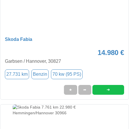
Skoda Fabia
14.980 €
Garbsen / Hannover, 30827
27.731 km
Benzin
70 kw (95 PS)
➜
★
➦