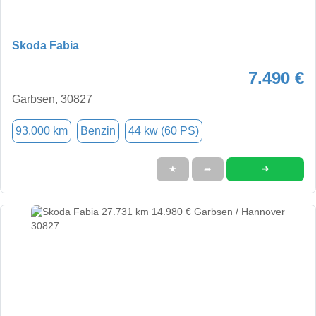
Skoda Fabia
7.490 €
Garbsen, 30827
93.000 km
Benzin
44 kw (60 PS)
➜
★
➦