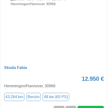
Skoda Fabia
12.950 €
Hemmingen/Hannover, 30966
43.264 km
Benzin
48 kw (65 PS)