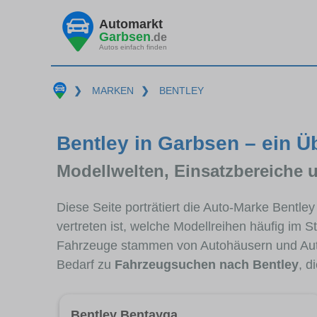
Automarkt
Garbsen
.de
Autos einfach finden
❯
MARKEN
❯
BENTLEY
Bentley in Garbsen – ein Ü
Modellwelten, Einsatzbereiche 
Diese Seite porträtiert die Auto-Marke Bentle
vertreten ist, welche Modellreihen häufig im 
Fahrzeuge stammen von Autohäusern und Aut
Bedarf zu
Fahrzeugsuchen nach Bentley
, d
Bentley Bentayga