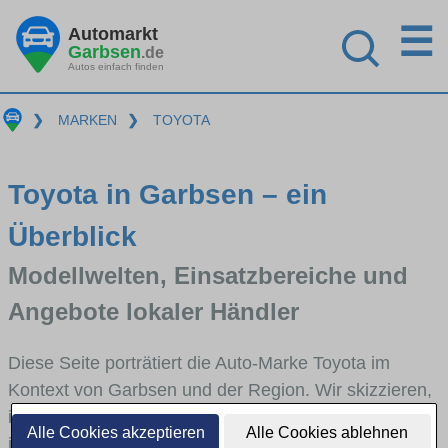
☰
Automarkt
Garbsen
.de
Autos einfach finden
❯
MARKEN
❯
TOYOTA
Toyota in Garbsen – ein
Überblick
Modellwelten, Einsatzbereiche und
Angebote lokaler Händler
Diese Seite porträtiert die Auto-Marke Toyota im
Kontext von Garbsen und der Region. Wir skizzieren,
in welchen Fahrzeugklassen Toyota stark vertreten
Alle Cookies akzeptieren
Alle Cookies ablehnen
ist, welche Modellreihen häufig im Stadt- und