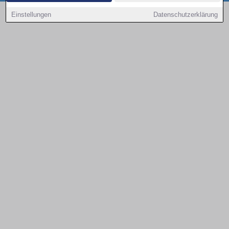
Copyright © 2000 - 2026 | 1A Infosysteme GmbH | Content by: 1a-sites-autos
Einstellungen
Datenschutzerklärung
08.08.2026