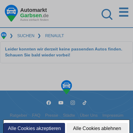
☰
Automarkt
Garbsen
.de
Autos einfach finden
❯
SUCHEN
❯
RENAULT
Leider konnten wir derzeit keine passenden Autos finden.
Schauen Sie bald wieder vorbei!
Ratgeber
FAQ
Presse
Städte
Über Uns
Impressum
Datenschutz
Cookies
Alle Cookies akzeptieren
Alle Cookies ablehnen