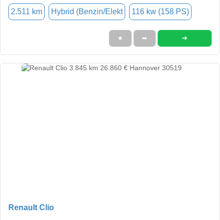
2.511 km
Hybrid (Benzin/Elekt
116 kw (158 PS)
➜
★
➦
Renault Clio