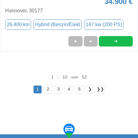
34.900 €
Hannover, 30177
26.400 km
Hybrid (Benzin/Elekt
147 kw (200 PS)
➜
★
➦
1 - 10 von 52
1
2
3
4
5
❯
❯❯