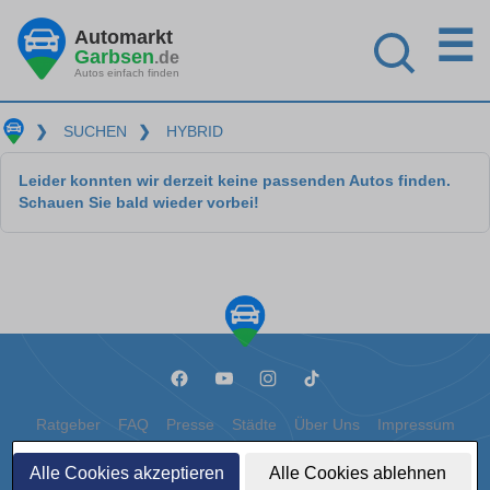
☰
Automarkt
Garbsen
.de
Autos einfach finden
❯
SUCHEN
❯
HYBRID
Leider konnten wir derzeit keine passenden Autos finden.
Schauen Sie bald wieder vorbei!
Ratgeber
FAQ
Presse
Städte
Über Uns
Impressum
Datenschutz
Cookies
Alle Cookies akzeptieren
Alle Cookies ablehnen