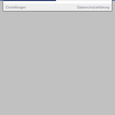
Copyright © 2000 - 2026 | 1A Infosysteme GmbH | Content by: 1a-sites-autos
Einstellungen
Datenschutzerklärung
08.08.2026