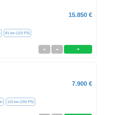
15.850 €
n
81 kw (110 PS)
➜
★
➦
7.900 €
in
110 kw (150 PS)