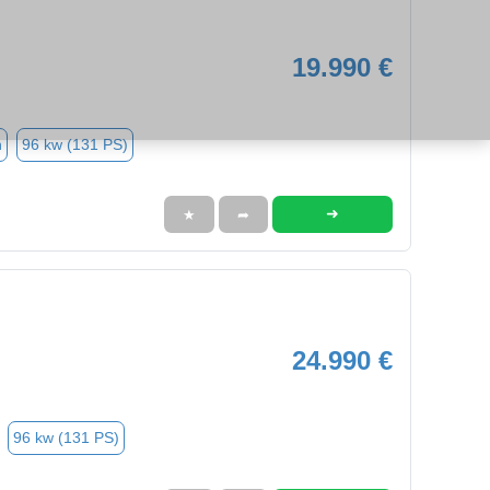
19.990 €
n
96 kw (131 PS)
➜
★
➦
24.990 €
96 kw (131 PS)