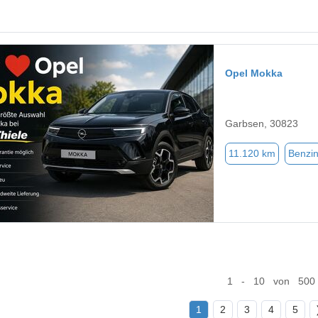
Opel Mokka
Garbsen, 30823
11.120 km
Benzi
1 - 10 von 500
1
2
3
4
5