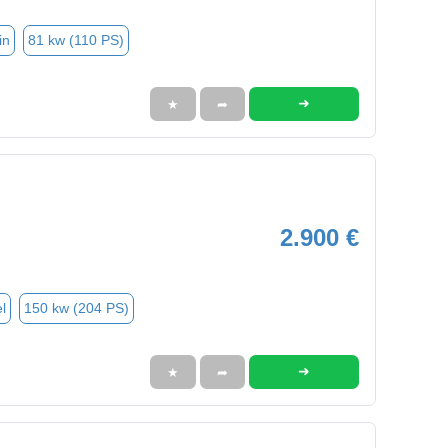
in
81 kw (110 PS)
➜
★
➦
2.900 €
l
150 kw (204 PS)
➜
★
➦