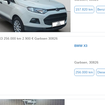
157.820 km
Benz
BMW X3
Garbsen, 30826
256.000 km
Diese