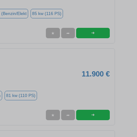
 (Benzin/Elekt
85 kw (116 PS)
➜
★
➦
11.900 €
n
81 kw (110 PS)
➜
★
➦