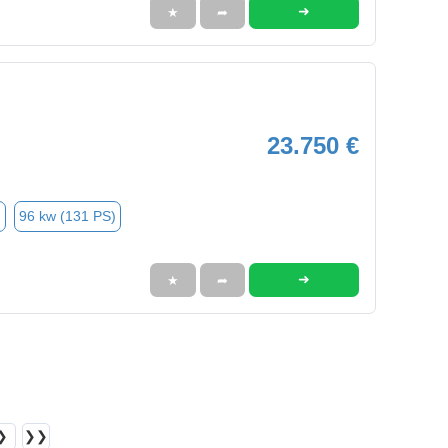
➜
★
➦
23.750 €
n
96 kw (131 PS)
➜
★
➦
❯
❯❯