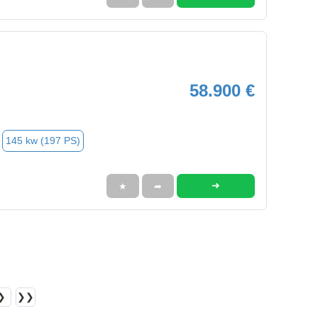
58.900 €
145 kw (197 PS)
➜
★
➦
❯
❯❯