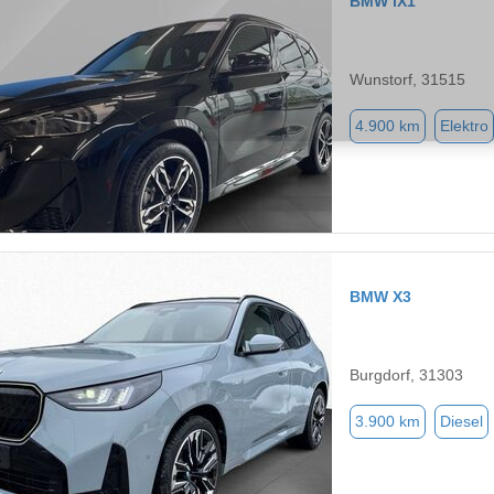
BMW iX1
Wunstorf, 31515
4.900 km
Elektro
BMW X3
Burgdorf, 31303
3.900 km
Diesel