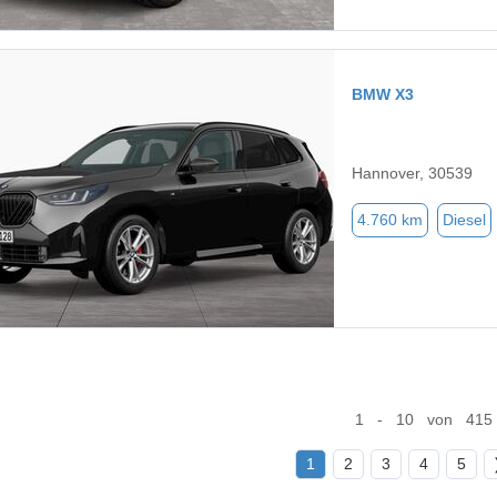
BMW X3
Hannover, 30539
4.760 km
Diesel
1 - 10 von 415
1
2
3
4
5