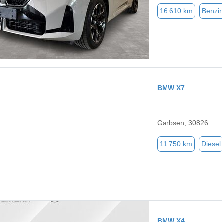
16.610 km
Benzi
BMW X7
Garbsen, 30826
11.750 km
Diesel
BMW X4