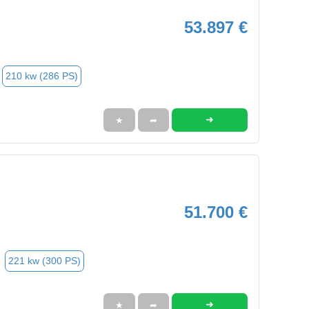
53.897 €
210 kw (286 PS)
➜
★
➦
51.700 €
221 kw (300 PS)
➜
★
➦