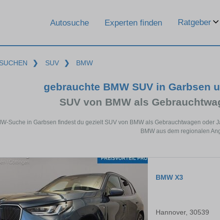
Ratgeber
Autosuche
Experten finden
SUCHEN
❯
SUV
❯
BMW
gebrauchte BMW SUV in Garbsen u
SUV von BMW als Gebrauchtwa
MW-Suche in Garbsen findest du gezielt SUV von BMW als Gebrauchtwagen oder Ja
BMW aus dem regionalen Ang
BMW X3
Hannover, 30539