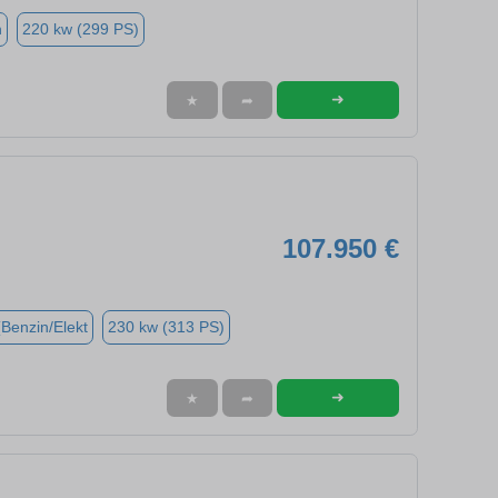
n
220 kw (299 PS)
➜
★
➦
107.950 €
(Benzin/Elekt
230 kw (313 PS)
➜
★
➦