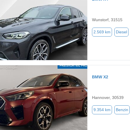
Wunstorf, 31515
2.569 km
Diesel
BMW X2
Hannover, 30539
9.354 km
Benzin