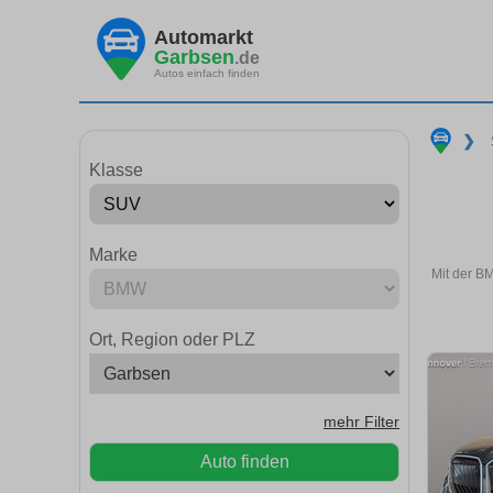
Automarkt
Garbsen
.de
Autos einfach finden
❯
Klasse
Marke
Mit der B
Ort, Region oder PLZ
mehr Filter
Auto finden