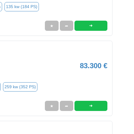
n
135 kw (184 PS)
➜
★
➦
83.300 €
259 kw (352 PS)
➜
★
➦