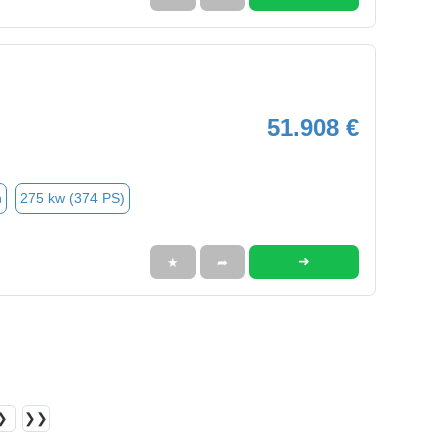
51.908 €
n
275 kw (374 PS)
➜
★
➦
❯
❯❯