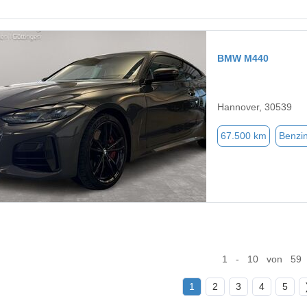
BMW M440
Hannover, 30539
67.500 km
Benzi
1 - 10 von 59
1
2
3
4
5