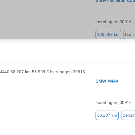
BMW 430 Gran Co
Isernhagen, 30916
109.269 km
Benz
BMW M440
Isernhagen, 30916
38.207 km
Benzi