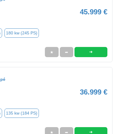
45.999 €
n
180 kw (245 PS)
➜
★
➦
upé
36.999 €
n
135 kw (184 PS)
➜
★
➦