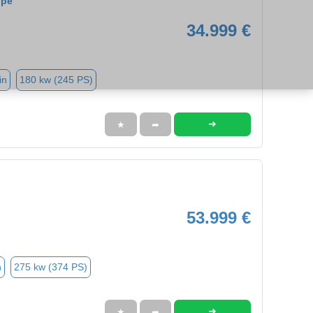
upé
34.999 €
in
180 kw (245 PS)
➜
★
➦
53.999 €
n
275 kw (374 PS)
➜
★
➦