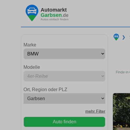
Automarkt
Garbsen
.de
Autos einfach finden
❯
Marke
Modelle
Finde in
Ort, Region oder PLZ
mehr Filter
Auto finden