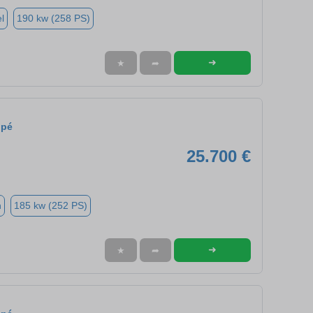
l
190 kw (258 PS)
➜
★
➦
upé
25.700 €
n
185 kw (252 PS)
➜
★
➦