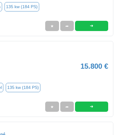
n
135 kw (184 PS)
➜
★
➦
15.800 €
l
135 kw (184 PS)
➜
★
➦
upé