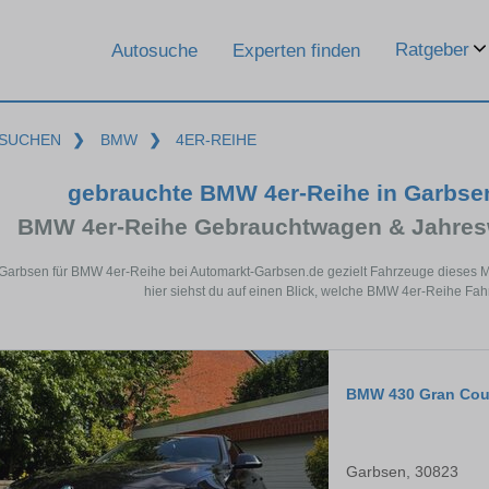
Ratgeber
Autosuche
Experten finden
SUCHEN
❯
BMW
❯
4ER-REIHE
gebrauchte BMW 4er-Reihe in Garbse
BMW 4er-Reihe Gebrauchtwagen & Jahres
 Garbsen für BMW 4er-Reihe bei Automarkt-Garbsen.de gezielt Fahrzeuge dieses 
hier siehst du auf einen Blick, welche BMW 4er-Reihe Fah
BMW 430 Gran Co
Garbsen, 30823