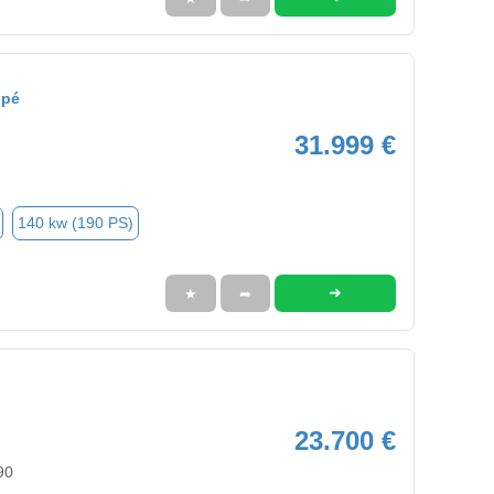
upé
31.999 €
140 kw (190 PS)
➜
★
➦
23.700 €
90