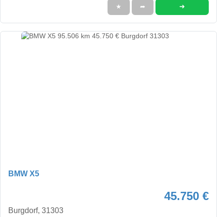
➜
★
➦
BMW X5
45.750 €
Burgdorf, 31303