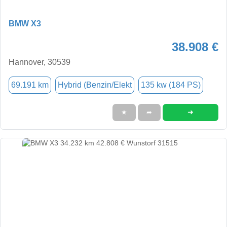
BMW X3
38.908 €
Hannover, 30539
69.191 km
Hybrid (Benzin/Elekt
135 kw (184 PS)
➜
★
➦