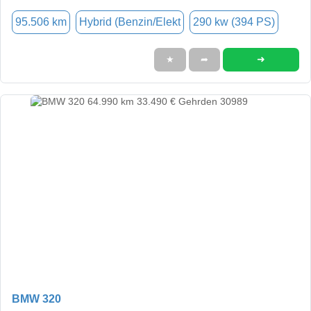
95.506 km
Hybrid (Benzin/Elekt
290 kw (394 PS)
➜
★
➦
BMW 320