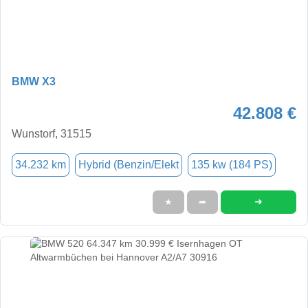
BMW X3
42.808 €
Wunstorf, 31515
34.232 km
Hybrid (Benzin/Elekt
135 kw (184 PS)
➜
★
➦