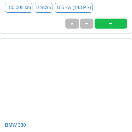
180.000 km
Benzin
105 kw (143 PS)
➜
★
➦
BMW 330