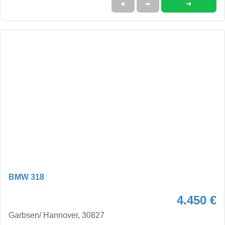
➜
★
➦
BMW 318
4.450 €
Garbsen/ Hannover, 30827