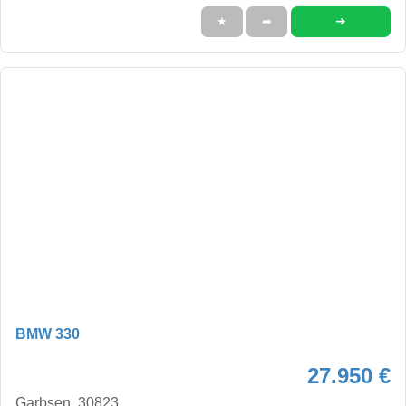
➜
★
➦
BMW 330
27.950 €
Garbsen, 30823