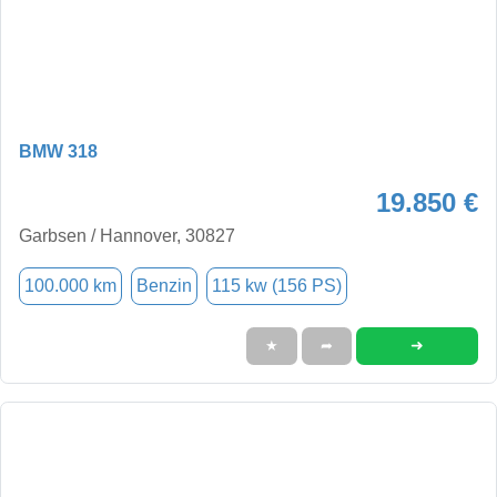
BMW 318
19.850 €
Garbsen / Hannover, 30827
100.000 km
Benzin
115 kw (156 PS)
➜
★
➦