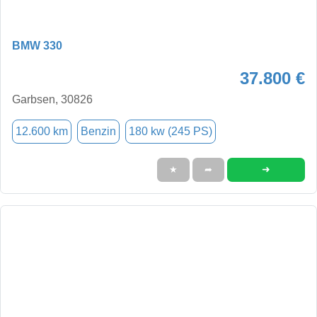
BMW 330
37.800 €
Garbsen, 30826
12.600 km
Benzin
180 kw (245 PS)
➜
★
➦