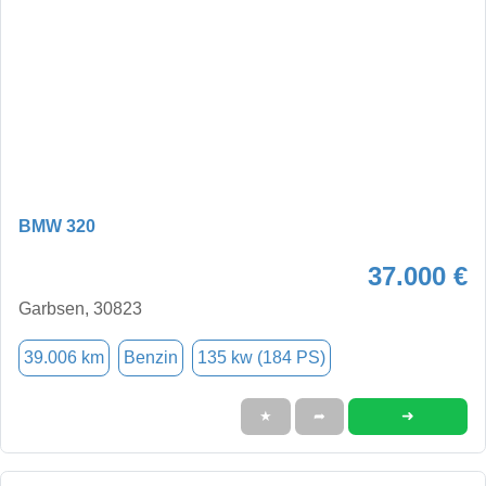
BMW 320
37.000 €
Garbsen, 30823
39.006 km
Benzin
135 kw (184 PS)
➜
★
➦