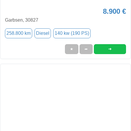
8.900 €
Garbsen, 30827
258.800 km
Diesel
140 kw (190 PS)
➜
★
➦