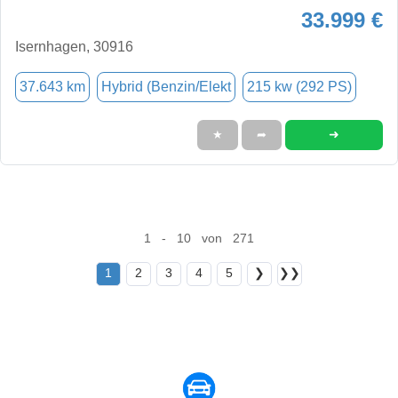
33.999 €
Isernhagen, 30916
37.643 km
Hybrid (Benzin/Elekt
215 kw (292 PS)
➜
★
➦
1 - 10 von 271
1
2
3
4
5
❯
❯❯