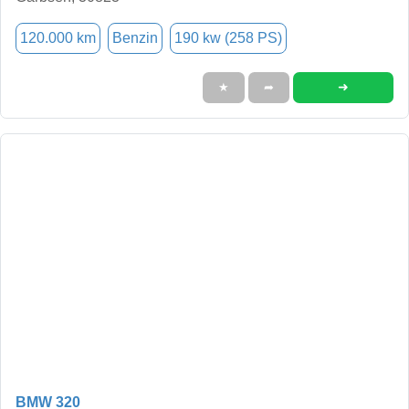
120.000 km
Benzin
190 kw (258 PS)
➜
★
➦
BMW 320