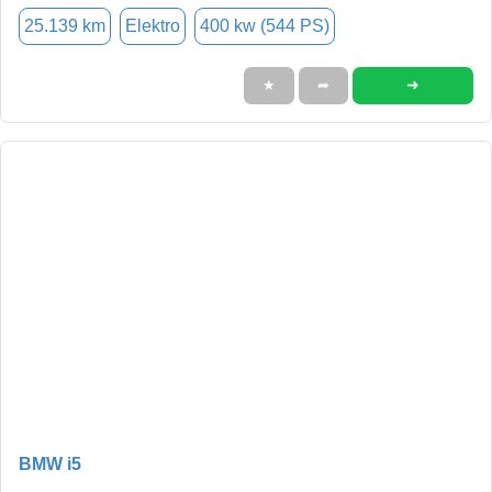
25.139 km
Elektro
400 kw (544 PS)
➜
★
➦
BMW i5