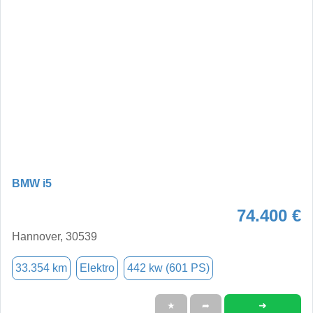
BMW i5
74.400 €
Hannover, 30539
33.354 km
Elektro
442 kw (601 PS)
➜
★
➦