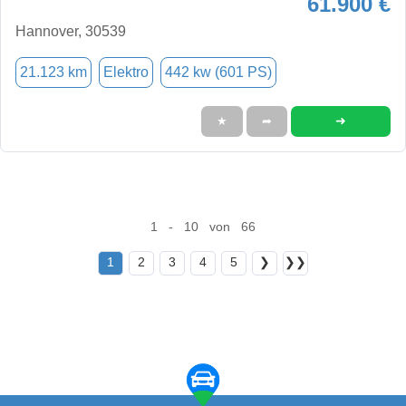
61.900 €
Hannover, 30539
21.123 km
Elektro
442 kw (601 PS)
➜
★
➦
1 - 10 von 66
1
2
3
4
5
❯
❯❯