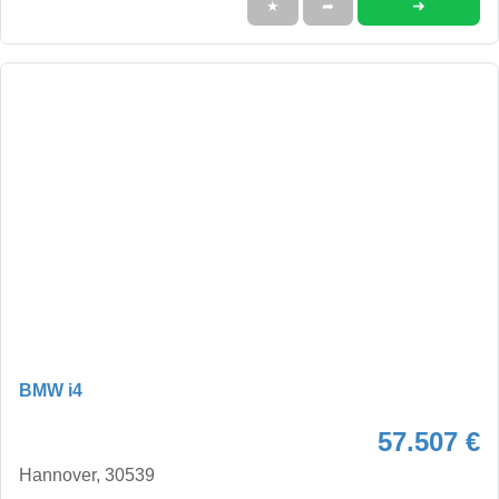
➜
★
➦
BMW i4
57.507 €
Hannover, 30539