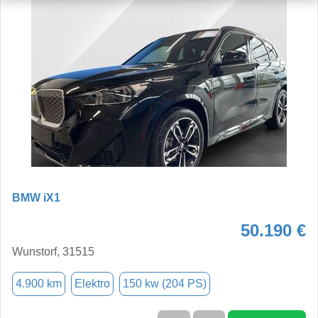
BMW iX1
50.190 €
Wunstorf, 31515
4.900 km
Elektro
150 kw (204 PS)