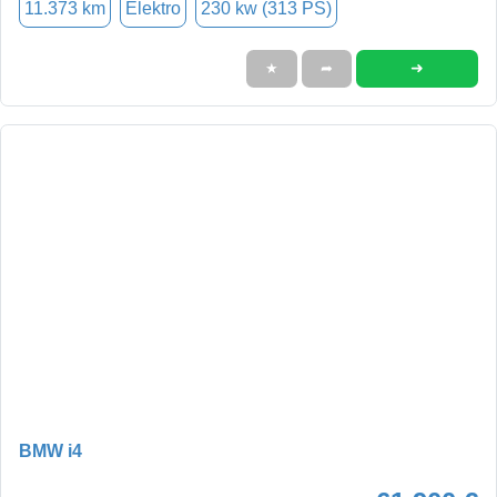
11.373 km
Elektro
230 kw (313 PS)
➜
★
➦
BMW i4