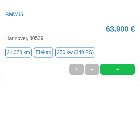
BMW i5
63.900 €
Hannover, 30539
21.378 km
Elektro
250 kw (340 PS)
➜
★
➦