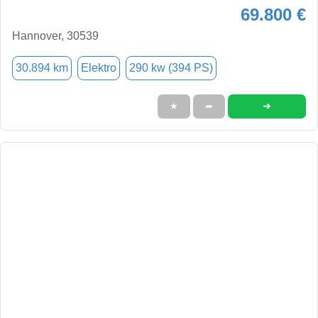
69.800 €
Hannover, 30539
30.894 km
Elektro
290 kw (394 PS)
➜
★
➦