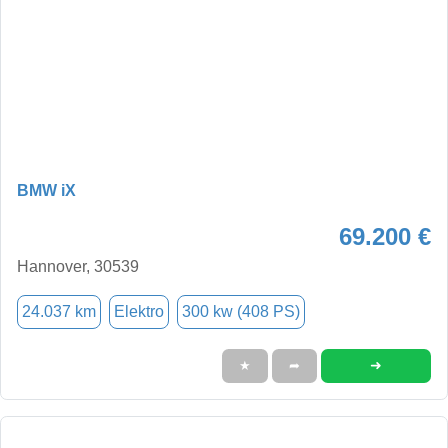
BMW iX
69.200 €
Hannover, 30539
24.037 km
Elektro
300 kw (408 PS)
➜
★
➦