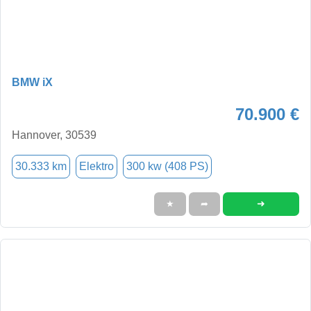
BMW iX
70.900 €
Hannover, 30539
30.333 km
Elektro
300 kw (408 PS)
➜
★
➦