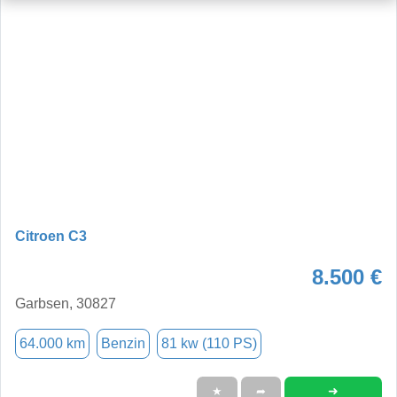
Citroen C3
8.500 €
Garbsen, 30827
64.000 km
Benzin
81 kw (110 PS)
➜
★
➦