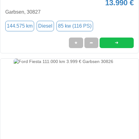
13.990 €
Garbsen, 30827
144.575 km
Diesel
85 kw (116 PS)
➜
★
➦