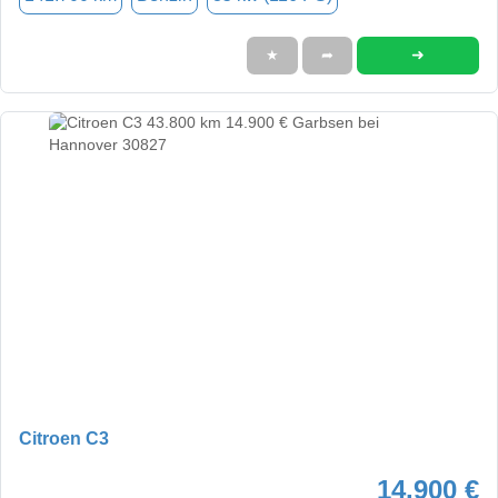
➜
★
➦
Citroen C3
14.900 €