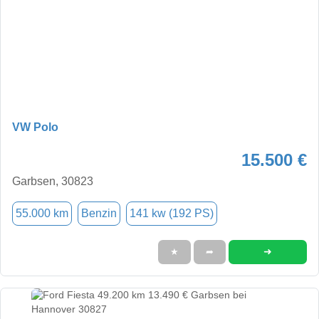
VW Polo
15.500 €
Garbsen, 30823
55.000 km
Benzin
141 kw (192 PS)
➜
★
➦