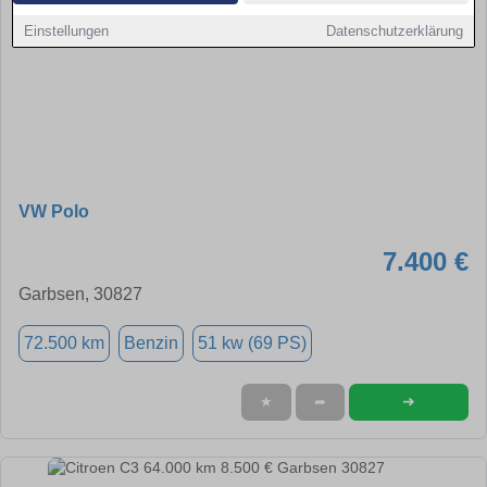
Einstellungen
Datenschutzerklärung
VW Polo
7.400 €
Garbsen, 30827
72.500 km
Benzin
51 kw (69 PS)
➜
★
➦