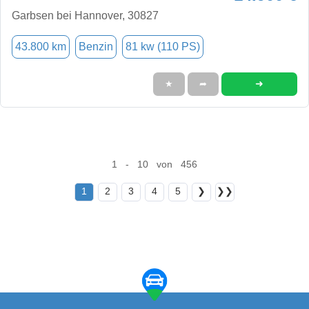
Garbsen bei Hannover, 30827
43.800 km
Benzin
81 kw (110 PS)
➜
★
➦
1 - 10 von 456
1
2
3
4
5
❯
❯❯