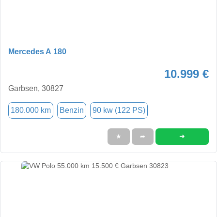
Mercedes A 180
10.999 €
Garbsen, 30827
180.000 km
Benzin
90 kw (122 PS)
➜
★
➦