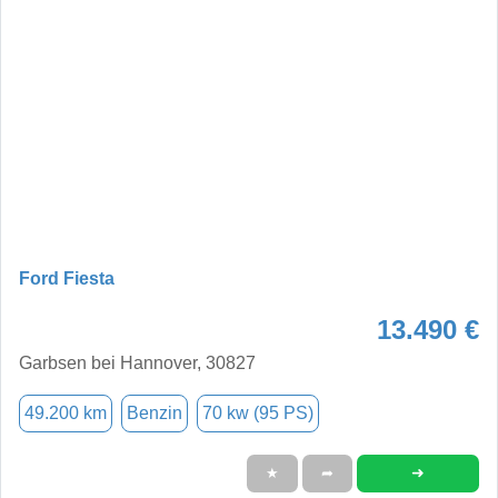
Ford Fiesta
13.490 €
Garbsen bei Hannover, 30827
49.200 km
Benzin
70 kw (95 PS)
➜
★
➦