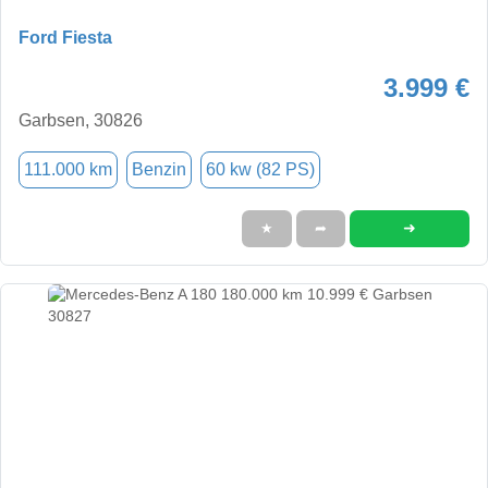
Ford Fiesta
3.999 €
Garbsen, 30826
111.000 km
Benzin
60 kw (82 PS)
➜
★
➦