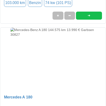
103.000 km
Benzin
74 kw (101 PS)
➜
★
➦
Mercedes A 180