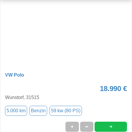
VW Polo
18.990 €
Wunstorf, 31515
5.000 km
Benzin
59 kw (80 PS)
➜
★
➦