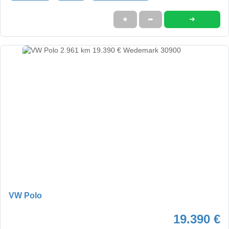
➜
★
➦
VW Polo
19.390 €