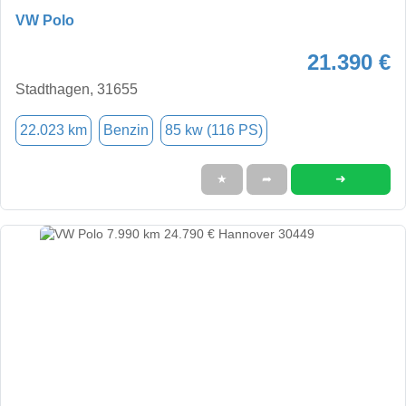
VW Polo
21.390 €
Stadthagen, 31655
22.023 km
Benzin
85 kw (116 PS)
➜
★
➦