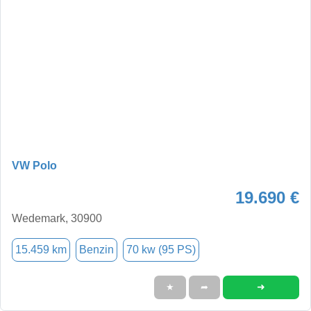
VW Polo
19.690 €
Wedemark, 30900
15.459 km
Benzin
70 kw (95 PS)
➜
★
➦