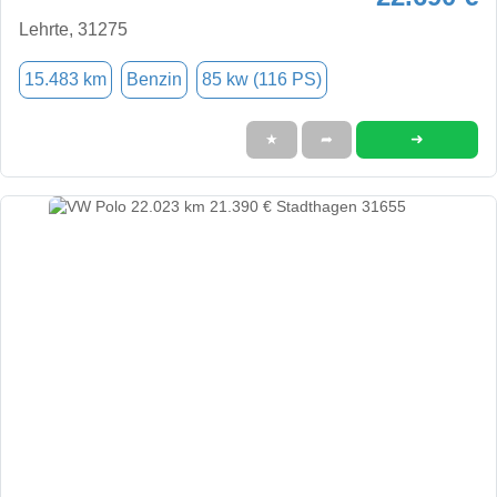
Lehrte, 31275
15.483 km
Benzin
85 kw (116 PS)
➜
★
➦