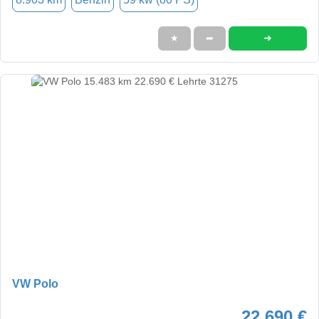
➜
★
➦
VW Polo
22.690 €