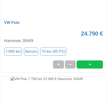
VW Polo
24.790 €
Hannover, 30449
7.990 km
Benzin
70 kw (95 PS)
➜
★
➦