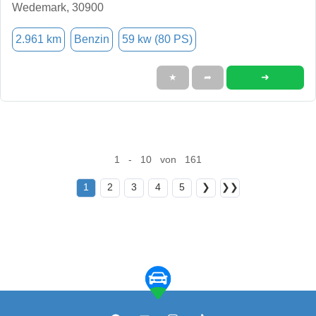
Wedemark, 30900
2.961 km
Benzin
59 kw (80 PS)
➜
★
➦
1 - 10 von 161
1
2
3
4
5
❯
❯❯