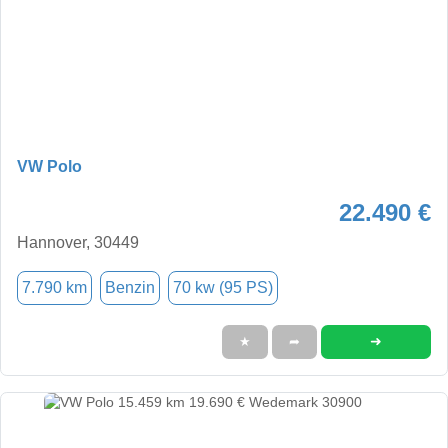
VW Polo
22.490 €
Hannover, 30449
7.790 km
Benzin
70 kw (95 PS)
➜
★
➦