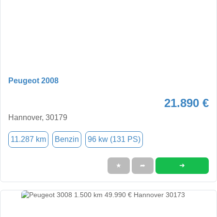
Peugeot 2008
21.890 €
Hannover, 30179
11.287 km
Benzin
96 kw (131 PS)
➜
★
➦