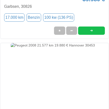
Garbsen, 30826
17.000 km
Benzin
100 kw (136 PS)
➜
★
➦