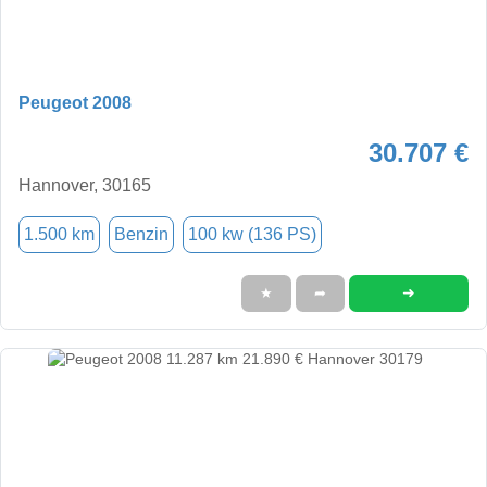
Peugeot 2008
30.707 €
Hannover, 30165
1.500 km
Benzin
100 kw (136 PS)
➜
★
➦