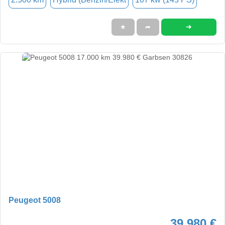
➜
★
➦
Peugeot 5008
39.980 €