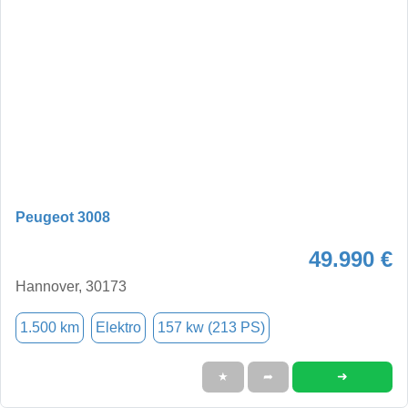
Peugeot 3008
49.990 €
Hannover, 30173
1.500 km
Elektro
157 kw (213 PS)
➜
★
➦