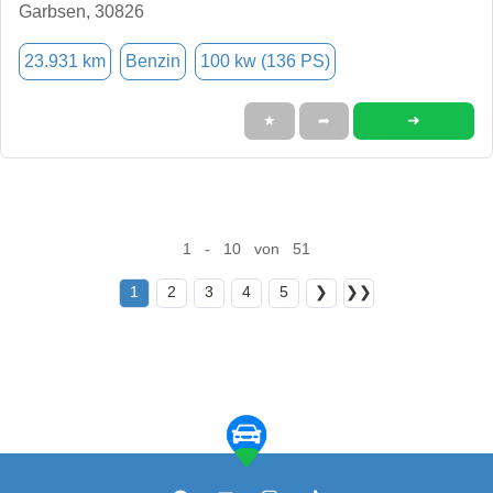
Garbsen, 30826
23.931 km
Benzin
100 kw (136 PS)
➜
★
➦
1 - 10 von 51
1
2
3
4
5
❯
❯❯