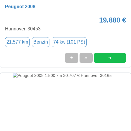
Peugeot 2008
19.880 €
Hannover, 30453
21.577 km
Benzin
74 kw (101 PS)
➜
★
➦