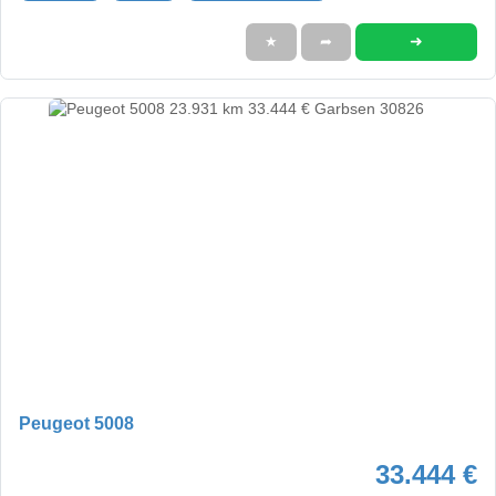
➜
★
➦
Peugeot 5008
33.444 €