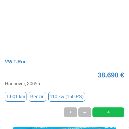
VW T-Roc
38.690 €
Hannover, 30655
1.001 km
Benzin
110 kw (150 PS)
➜
★
➦