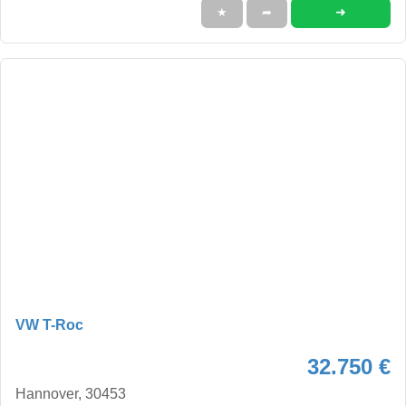
➜
★
➦
VW T-Roc
32.750 €
Hannover, 30453