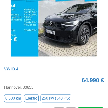
VW ID.4
64.990 €
Hannover, 30655
8.500 km
Elektro
250 kw (340 PS)