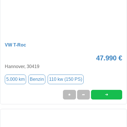
VW T-Roc
47.990 €
Hannover, 30419
5.000 km
Benzin
110 kw (150 PS)
➜
★
➦