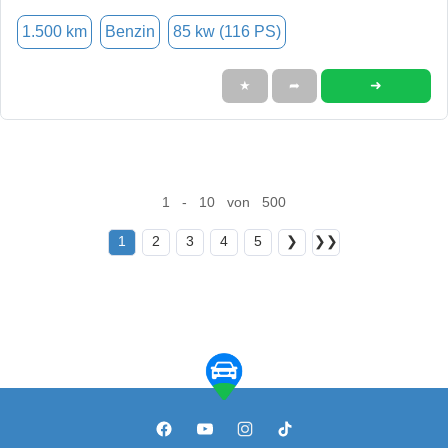
1.500 km
Benzin
85 kw (116 PS)
➜
★
➦
1 - 10 von 500
1
2
3
4
5
❯
❯❯