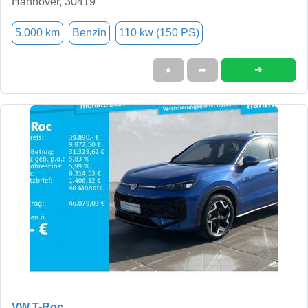
Hannover, 30419
5.000 km
Benzin
110 kw (150 PS)
➜
★
➦
VW T-Roc