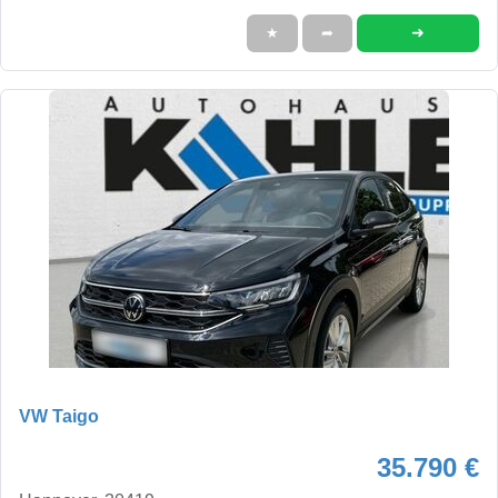
➜
★
➦
VW Taigo
35.790 €