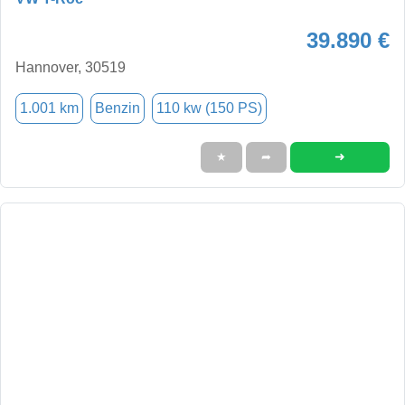
39.890 €
Hannover, 30519
1.001 km
Benzin
110 kw (150 PS)
➜
★
➦