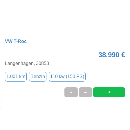
VW T-Roc
38.990 €
Langenhagen, 30853
1.001 km
Benzin
110 kw (150 PS)
➜
★
➦