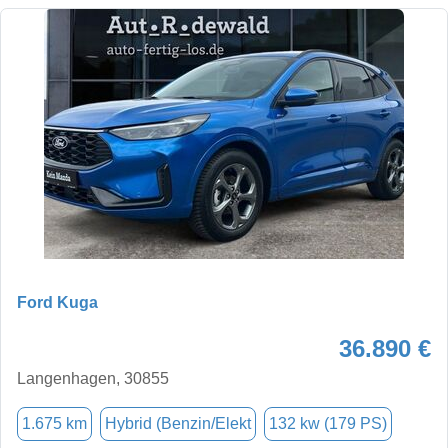
Ford Kuga
36.890 €
Langenhagen, 30855
1.675 km
Hybrid (Benzin/Elekt
132 kw (179 PS)