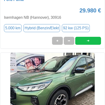
29.980 €
Isernhagen NB (Hannover), 30916
5.000 km
Hybrid (Benzin/Elekt
92 kw (125 PS)
➜
★
➦