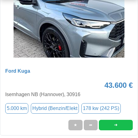
Ford Kuga
43.600 €
Isernhagen NB (Hannover), 30916
5.000 km
Hybrid (Benzin/Elekt
178 kw (242 PS)
➜
★
➦