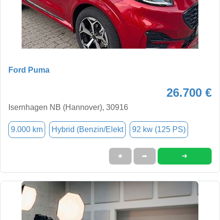
Ford Puma
26.700 €
Isernhagen NB (Hannover), 30916
9.000 km
Hybrid (Benzin/Elekt
92 kw (125 PS)
➜
★
➦