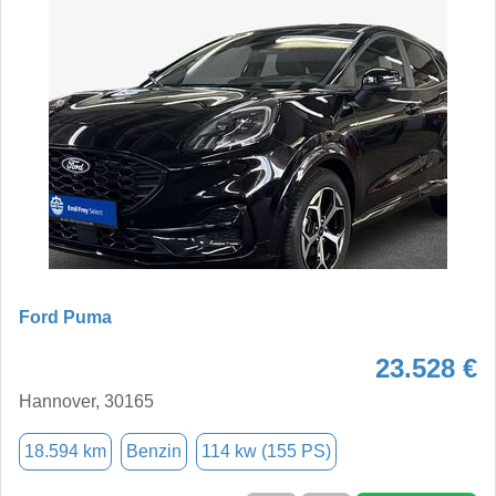
Ford Puma
23.528 €
Hannover, 30165
18.594 km
Benzin
114 kw (155 PS)