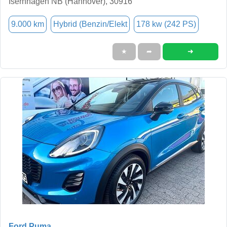
Isernhagen NB (Hannover), 30916
9.000 km
Hybrid (Benzin/Elekt
178 kw (242 PS)
➜
★
➦
Ford Puma