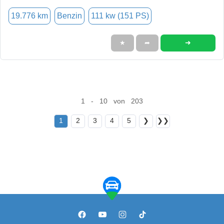
19.776 km
Benzin
111 kw (151 PS)
➜
★
➦
1 - 10 von 203
1
2
3
4
5
❯
❯❯