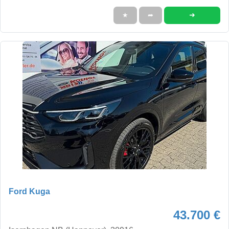
➜
★
➦
Ford Kuga
43.700 €