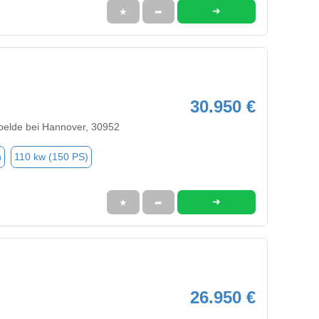
➜
★
➦
30.950 €
elde bei Hannover, 30952
n
110 kw (150 PS)
➜
★
➦
26.950 €