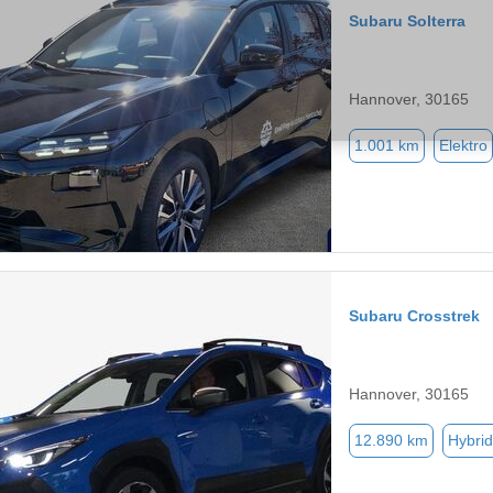
Subaru Solterra
Hannover, 30165
1.001 km
Elektro
Subaru Crosstrek
Hannover, 30165
12.890 km
Hybrid