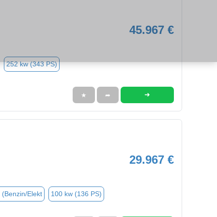
45.967 €
252 kw (343 PS)
➜
★
➦
29.967 €
 (Benzin/Elekt
100 kw (136 PS)