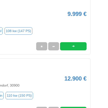
9.999 €
l
108 kw (147 PS)
➜
★
➦
12.900 €
ndorf, 30900
in
110 kw (150 PS)