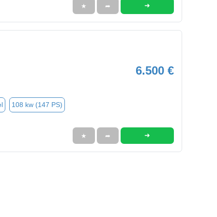
➜
★
➦
6.500 €
l
108 kw (147 PS)
➜
★
➦