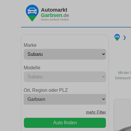
Automarkt
Garbsen
.de
Autos einfach finden
❯
Marke
Modelle
Mit der
Gebraucht
Ort, Region oder PLZ
mehr Filter
Auto finden