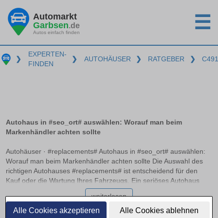
Automarkt
☰
Garbsen
.de
Autos einfach finden
EXPERTEN-
❯
❯
AUTOHÄUSER
❯
RATGEBER
❯
C49
FINDEN
Autohaus in #seo_ort# auswählen: Worauf man beim
Markenhändler achten sollte
Autohäuser · #replacements# Autohaus in #seo_ort# auswählen:
Worauf man beim Markenhändler achten sollte Die Auswahl des
richtigen Autohauses #replacements# ist entscheidend für den
Kauf oder die Wartung Ihres Fahrzeugs. Ein seriöses Autohaus
zeichnet sich durch Transparenz, Fachkompetenz und
weiterlesen
Zuverlässigkeit aus. Doch wie unterscheidet man zwischen einem
Vertragshändler, autorisierten Servicepartnern und freien
Alle Cookies akzeptieren
Alle Cookies ablehnen