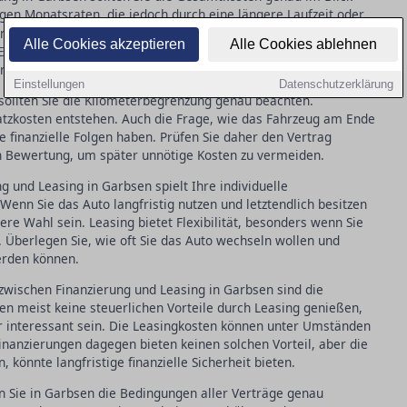
gen Monatsraten, die jedoch durch eine längere Laufzeit oder
n. Ein kritischer Blick auf den effektiven Jahreszins gibt
Alle Cookies akzeptieren
Alle Cookies ablehnen
Es lohnt sich, verschiedene Angebote zu vergleichen und die
nt surprises zu vermeiden.
Einstellungen
Datenschutzerklärung
sollten Sie die Kilometerbegrenzung genau beachten.
atzkosten entstehen. Auch die Frage, wie das Fahrzeug am Ende
e finanzielle Folgen haben. Prüfen Sie daher den Vertrag
n Bewertung, um später unnötige Kosten zu vermeiden.
 und Leasing in Garbsen spielt Ihre individuelle
Wenn Sie das Auto langfristig nutzen und letztendlich besitzen
re Wahl sein. Leasing bietet Flexibilität, besonders wenn Sie
Überlegen Sie, wie oft Sie das Auto wechseln wollen und
erden können.
 zwischen Finanzierung und Leasing in Garbsen sind die
n meist keine steuerlichen Vorteile durch Leasing genießen,
er interessant sein. Die Leasingkosten können unter Umständen
nanzierungen dagegen bieten keinen solchen Vorteil, aber die
, könnte langfristige finanzielle Sicherheit bieten.
en Sie in Garbsen die Bedingungen aller Verträge genau