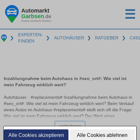
Automarkt
☰
Garbsen
.de
Autos einfach finden
EXPERTEN-
❯
❯
AUTOHÄUSER
❯
RATGEBER
❯
C49
FINDEN
Inzahlungnahme beim Autohaus in #seo_ort#: Wie viel ist
mein Fahrzeug wirklich wert?
Autohäuser · #replacements# Inzahlungnahme beim Autohaus in
#seo_ort#: Wie viel ist mein Fahrzeug wirklich wert? Beim Verkauf
eines Autos im Autohaus #replacements# stellt sich oft die Frage:
Wie viel ist mein Fahrzeug wirklich wert? Der Wert eines
Fahrzeugs variiert erheblich je nach Marktbedingungen und
weiterlesen
Kalkulationsmethoden der Händler. In diesem Artikel erfahren Sie,
wie der Marktwert vom Händlereinkaufspreis zu unterscheiden ist
Alle Cookies akzeptieren
Alle Cookies ablehnen