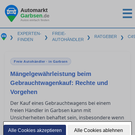
Automarkt
☰
Garbsen
.de
Autos einfach finden
EXPERTEN-
FREIE-
RATGEBER
C4
❯
❯
❯
❯
FINDEN
AUTOHÄNDLER
Freie Autohändler · in Garbsen
Mängelgewährleistung beim
Gebrauchtwagenkauf: Rechte und
Vorgehen
Der Kauf eines Gebrauchtwagens bei einem
freien Händler in Garbsen kann mit
Unsicherheiten behaftet sein, insbesondere wenn
nach dem Kauf Mängel auftreten. Gewerbliche
Alle Cookies akzeptieren
Alle Cookies ablehnen
Verkäufer sind jedoch gesetzlich zur