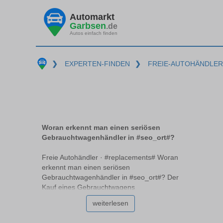
Automarkt
Garbsen
.de
Autos einfach finden
❯
EXPERTEN-FINDEN
❯
FREIE-AUTOHÄNDLER
Woran erkennt man einen seriösen
Gebrauchtwagenhändler in #seo_ort#?
Freie Autohändler · #replacements# Woran
erkennt man einen seriösen
Gebrauchtwagenhändler in #seo_ort#? Der
Kauf eines Gebrauchtwagens
#replacements# kann herausfordernd sein,
weiterlesen
besonders wenn es darum geht, einen
seriösen Händler zu finden. Professionelle