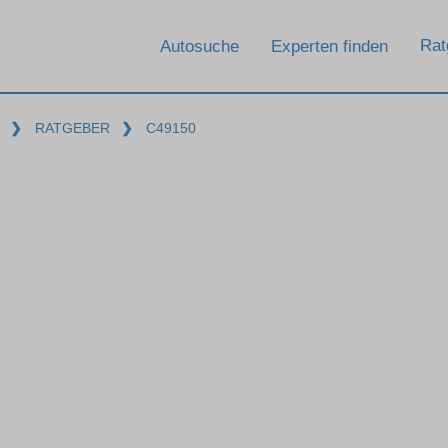
Rat
Autosuche
Experten finden
❯
RATGEBER
❯
C49150