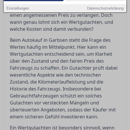
Gutachten bewahrt Käufer vor bösen
Überraschungen und gibt Verkäufern Sicherheit,
Einstellungen
Datenschutzerklärung
einen angemessenen Preis zu verlangen. Doch
wann genau lohnt sich ein Wertgutachten, und
welche Kosten sind damit verbunden?
Beim Autokauf in Garbsen steht die Frage des
Wertes häufig im Mittelpunkt. Hier kann ein
Wertgutachten entscheidend sein, um Klarheit
über den Zustand und den fairen Preis des
Fahrzeugs zu schaffen. Ein Gutachter prüft dabei
wesentliche Aspekte wie den technischen
Zustand, die Kilometerlaufleistung und die
Historie des Fahrzeugs. Insbesondere bei
Gebrauchtfahrzeugen schützt ein solches
Gutachten vor versteckten Mängeln und
überteuerten Angeboten, sodass der Käufer mit
einem sicheren Gefühl investieren kann.
Ein Wertgutachten ist besonders sinnvoll, wenn