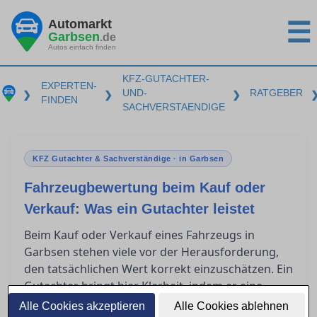
Automarkt
☰
Garbsen
.de
Autos einfach finden
KFZ-GUTACHTER-
EXPERTEN-
UND-
RATGEBER
❯
❯
❯
FINDEN
SACHVERSTAENDIGE
KFZ Gutachter & Sachverständige · in Garbsen
Fahrzeugbewertung beim Kauf oder
Verkauf: Was ein Gutachter leistet
Beim Kauf oder Verkauf eines Fahrzeugs in
Garbsen stehen viele vor der Herausforderung,
den tatsächlichen Wert korrekt einzuschätzen. Ein
Gutachter bringt hier Klarheit, indem er eine
präzise Fahrzeugbewertung vornimmt. Solch ein
Alle Cookies akzeptieren
Alle Cookies ablehnen