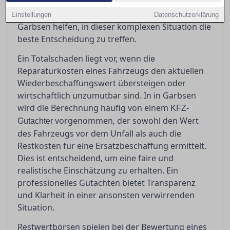
bei denen man jedoch Vorsicht walten lassen
sollte. Ein erfahrener Gutachter kann Ihnen in
Einstellungen
Datenschutzerklärung
Garbsen helfen, in dieser komplexen Situation die
beste Entscheidung zu treffen.
Ein Totalschaden liegt vor, wenn die
Reparaturkosten eines Fahrzeugs den aktuellen
Wiederbeschaffungswert übersteigen oder
wirtschaftlich unzumutbar sind. In in Garbsen
wird die Berechnung häufig von einem
KFZ-
vorgenommen, der sowohl den Wert
Gutachter
des Fahrzeugs vor dem Unfall als auch die
Restkosten für eine Ersatzbeschaffung ermittelt.
Dies ist entscheidend, um eine faire und
realistische Einschätzung zu erhalten. Ein
professionelles Gutachten bietet Transparenz
und Klarheit in einer ansonsten verwirrenden
Situation.
Restwertbörsen spielen bei der Bewertung eines