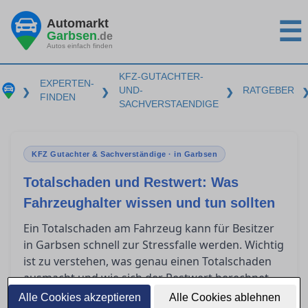
Automarkt
☰
Garbsen
.de
Autos einfach finden
KFZ-GUTACHTER-
EXPERTEN-
UND-
RATGEBER
❯
❯
❯
FINDEN
SACHVERSTAENDIGE
KFZ Gutachter & Sachverständige · in Garbsen
Totalschaden und Restwert: Was
Fahrzeughalter wissen und tun sollten
Ein Totalschaden am Fahrzeug kann für Besitzer
in Garbsen schnell zur Stressfalle werden. Wichtig
ist zu verstehen, was genau einen Totalschaden
ausmacht und wie sich der Restwert berechnet.
Zudem spielen Restwertbörsen häufig eine Rolle,
Alle Cookies akzeptieren
Alle Cookies ablehnen