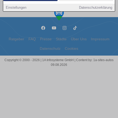
bietet Ihnen eine klare Orientierung, um das passende Angebot zu
finden und informiert über die wesentlichen Unterschiede und
Einstellungen
Datenschutzerklärung
Empfehlungen. Die Kfz-Haftpflichtversicherung ist gesetzlich
vorgeschrieben und deckt Schäden ab, die Sie anderen im
Straßenverkehr zufügen. In #replacements# ist es entscheidend,
auf ausreichende Deckungssummen zu achten, wobei mindestens
100 Millionen Euro pauschal für Sachschäden empfohlen werden.
Die Teilkaskoversicherung bietet zusätzlichen Schutz bei
Ratgeber
FAQ
Presse
Städte
Über Uns
Impressum
Ereignissen wie Diebstahl oder Naturgewalten, während die
Vollkaskoversicherung auch selbstverschuldete Unfälle und
Datenschutz
Cookies
Vandalismus abdeckt. Eine genaue Abwägung Ihrer individuellen
Bedürfnisse hilft, die passende Versicherungsart zu wählen. Ein
Copyright © 2000 - 2026 | 1A Infosysteme GmbH | Content by: 1a-sites-autos
wichtiger Faktor bei der Beitragsberechnung ist die Typklasse
09.08.2026
Ihres Fahrzeugs, die sich nach Schaden- und Unfallstatistiken
richtet. In #replacements# kann die Wahl eines Fahrzeugs mit
niedrigerer Typklasse zu erheblichen Einsparungen führen.
Zusätzlich beeinflusst die Regionalklasse den
Versicherungsbeitrag, basierend auf der Schadenbilanz der
Region. Städte mit hohem Verkehrsaufkommen können tendenziell
höhere Regionalklassen haben, was bei der Versicherungswahl
#replacements# zu beachten ist. Neben Typ- und Regionalklassen
spielt die Schadensfreiheitsklasse eine entscheidende Rolle für die
Beitragsberechnung. In #replacements# profitieren erfahrene