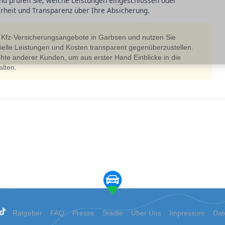
und prüfen Sie, welche Leistungen eingeschlossen oder
erheit und Transparenz über Ihre Absicherung.
e Kfz-Versicherungsangebote in Garbsen und nutzen Sie
ielle Leistungen und Kosten transparent gegenüberzustellen.
chte anderer Kunden, um aus erster Hand Einblicke in die
lten.
Ratgeber
FAQ
Presse
Städte
Über Uns
Impressum
Dat