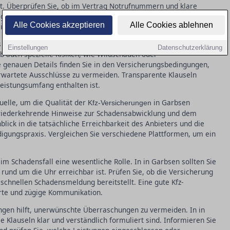
et. Überprüfen Sie, ob im Vertrag Notrufnummern und klare
t sind. Eine zuverlässige Regulierungspraxis zeigt sich in
Alle Cookies akzeptieren
Alle Cookies ablehnen
airen Entschädigungen.
s umfassende Leistungsspektrum der Kfz-Versicherung. In in
Einstellungen
Datenschutzerklärung
ob auch spezielle Risiken, wie Wildschäden oder
e genauen Details finden Sie in den Versicherungsbedingungen,
erwartete Ausschlüsse zu vermeiden. Transparente Klauseln
eistungsumfang enthalten ist.
elle, um die Qualität der
in Garbsen
Kfz-Versicherungen
 wiederkehrende Hinweise zur Schadensabwicklung und dem
lick in die tatsächliche Erreichbarkeit des Anbieters und die
igungspraxis. Vergleichen Sie verschiedene Plattformen, um ein
 im Schadensfall eine wesentliche Rolle. In in Garbsen sollten Sie
l rund um die Uhr erreichbar ist. Prüfen Sie, ob die Versicherung
 schnellen Schadensmeldung bereitstellt. Eine gute Kfz-
rte und zügige Kommunikation.
ngen hilft, unerwünschte Überraschungen zu vermeiden. In in
le Klauseln klar und verständlich formuliert sind. Informieren Sie