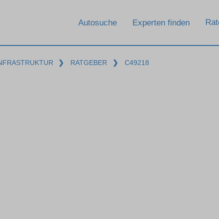
Rat
Autosuche
Experten finden
INFRASTRUKTUR
❯
RATGEBER
❯
C49218