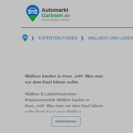
Automarkt
Garbsen
.de
Autos einfach finden
❯
EXPERTEN-FINDEN
❯
WALLBOX-UND-LADE
Wallbox kaufen in #seo_ort#: Was man
vor dem Kauf klären sollte
Wallbox & Ladeinfrastruktur ·
#replacements# Wallbox kaufen in
#seo_ort#: Was man vor dem Kauf klären
sollte Beim Kauf einer Wallbox
#replacements# stehen viele vor der
weiterlesen
Herausforderung, die passende Option für
ihre individuellen Bedürfnisse zu wählen.