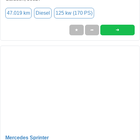
47.019 km
Diesel
125 kw (170 PS)
➜
★
➦
Mercedes Sprinter