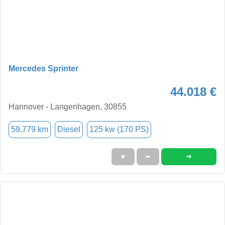
Mercedes Sprinter
44.018 €
Hannover - Langenhagen, 30855
59.779 km
Diesel
125 kw (170 PS)
➜
★
➦