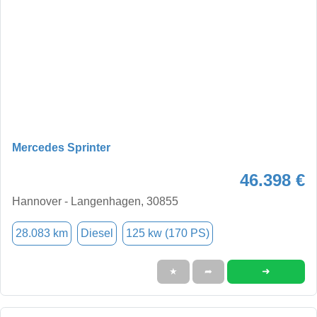
Mercedes Sprinter
46.398 €
Hannover - Langenhagen, 30855
28.083 km
Diesel
125 kw (170 PS)
➜
★
➦