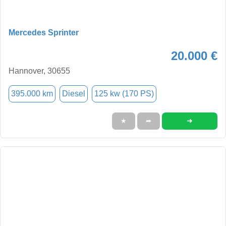
Mercedes Sprinter
20.000 €
Hannover, 30655
395.000 km
Diesel
125 kw (170 PS)
➜
★
➦