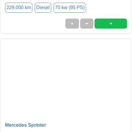
229.000 km
Diesel
70 kw (95 PS)
➜
★
➦
Mercedes Sprinter