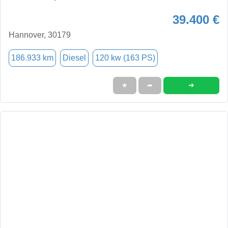
39.400 €
Hannover, 30179
186.933 km
Diesel
120 kw (163 PS)
➜
★
➦