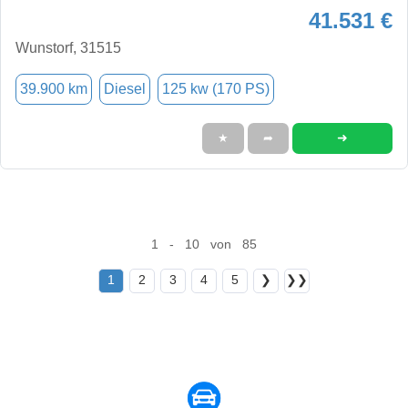
41.531 €
Wunstorf, 31515
39.900 km
Diesel
125 kw (170 PS)
➜
★
➦
1 - 10 von 85
1
2
3
4
5
❯
❯❯