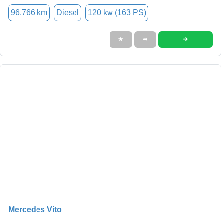
96.766 km
Diesel
120 kw (163 PS)
➜
★
➦
Mercedes Vito