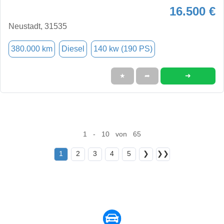
16.500 €
Neustadt, 31535
380.000 km
Diesel
140 kw (190 PS)
➜
★
➦
1 - 10 von 65
1
2
3
4
5
❯
❯❯