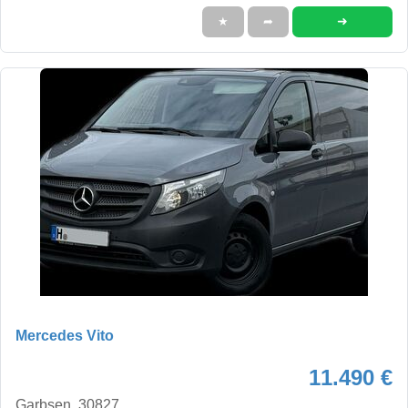
➜
★
➦
Mercedes Vito
11.490 €
Garbsen, 30827