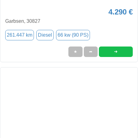
4.290 €
Garbsen, 30827
261.447 km
Diesel
66 kw (90 PS)
➜
★
➦