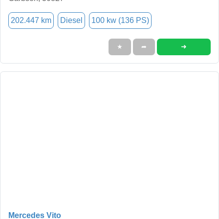
202.447 km
Diesel
100 kw (136 PS)
➜
★
➦
Mercedes Vito