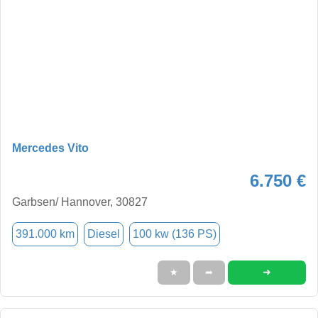
Mercedes Vito
6.750 €
Garbsen/ Hannover, 30827
391.000 km
Diesel
100 kw (136 PS)
➜
★
➦