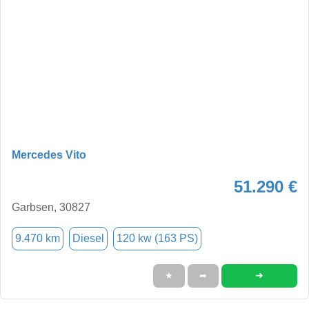
Mercedes Vito
51.290 €
Garbsen, 30827
9.470 km
Diesel
120 kw (163 PS)
➜
★
➦