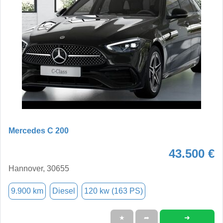
Mercedes C 200
43.500 €
Hannover, 30655
9.900 km
Diesel
120 kw (163 PS)
➜
★
➦