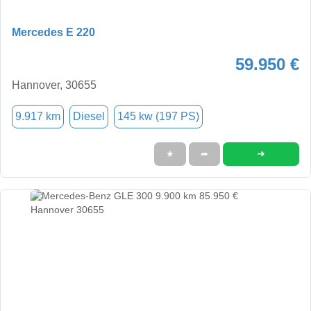
Mercedes E 220
59.950 €
Hannover, 30655
9.917 km
Diesel
145 kw (197 PS)
➜
★
➦