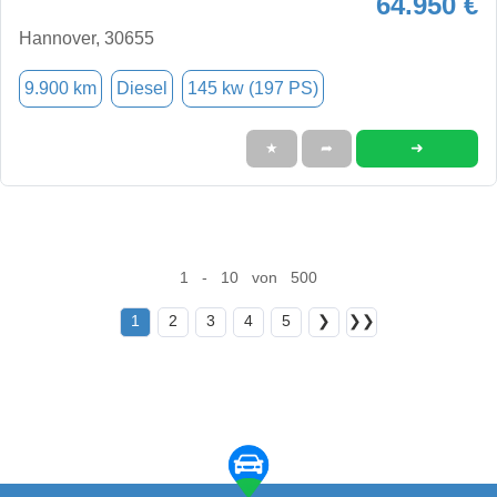
64.950 €
Hannover, 30655
9.900 km
Diesel
145 kw (197 PS)
➜
★
➦
1 - 10 von 500
1
2
3
4
5
❯
❯❯