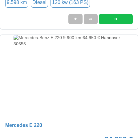
9.598 km
Diesel
120 kw (163 PS)
➜
★
➦
Mercedes E 220