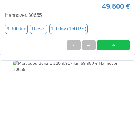
49.500 €
Hannover, 30655
9.900 km
Diesel
110 kw (150 PS)
➜
★
➦