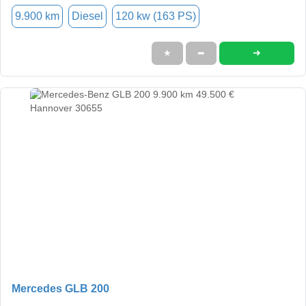
9.900 km
Diesel
120 kw (163 PS)
➜
★
➦
Mercedes GLB 200