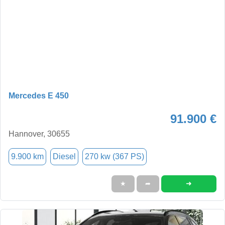
Mercedes E 450
91.900 €
Hannover, 30655
9.900 km
Diesel
270 kw (367 PS)
➜
★
➦