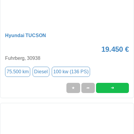
Hyundai TUCSON
19.450 €
Fuhrberg, 30938
75.500 km
Diesel
100 kw (136 PS)
➜
★
➦