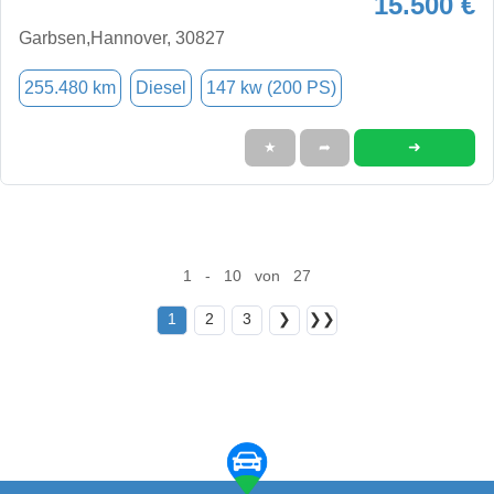
15.500 €
Garbsen,Hannover, 30827
255.480 km
Diesel
147 kw (200 PS)
➜
★
➦
1 - 10 von 27
1
2
3
❯
❯❯