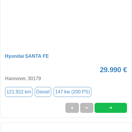
Hyundai SANTA FE
29.990 €
Hannover, 30179
121.922 km
Diesel
147 kw (200 PS)
➜
★
➦