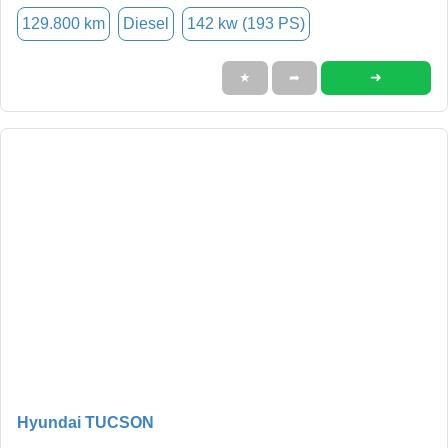
129.800 km
Diesel
142 kw (193 PS)
➜
★
➦
Hyundai TUCSON