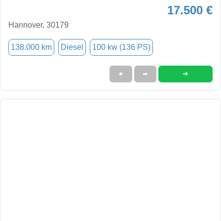
17.500 €
Hannover, 30179
138.000 km
Diesel
100 kw (136 PS)
➜
★
➦