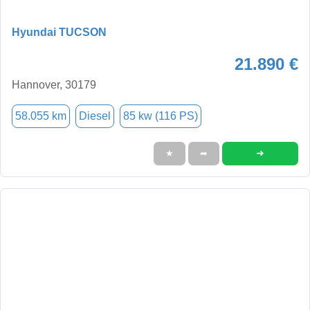
Hyundai TUCSON
21.890 €
Hannover, 30179
58.055 km
Diesel
85 kw (116 PS)
➜
★
➦