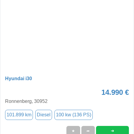
Hyundai i30
14.990 €
Ronnenberg, 30952
101.899 km
Diesel
100 kw (136 PS)
➜
★
➦