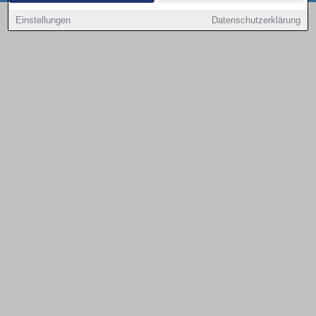
Copyright © 2000 - 2026 | 1A Infosysteme GmbH | Content by: 1a-sites-autos
Einstellungen
Datenschutzerklärung
08.08.2026