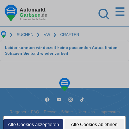
☰
Automarkt
Garbsen
.de
Autos einfach finden
❯
SUCHEN
❯
VW
❯
CRAFTER
Leider konnten wir derzeit keine passenden Autos finden.
Schauen Sie bald wieder vorbei!
Ratgeber
FAQ
Presse
Städte
Über Uns
Impressum
Datenschutz
Cookies
Alle Cookies akzeptieren
Alle Cookies ablehnen