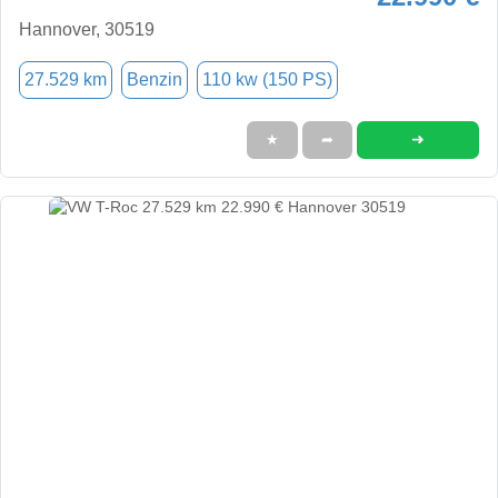
Hannover, 30519
27.529 km
Benzin
110 kw (150 PS)
➜
★
➦