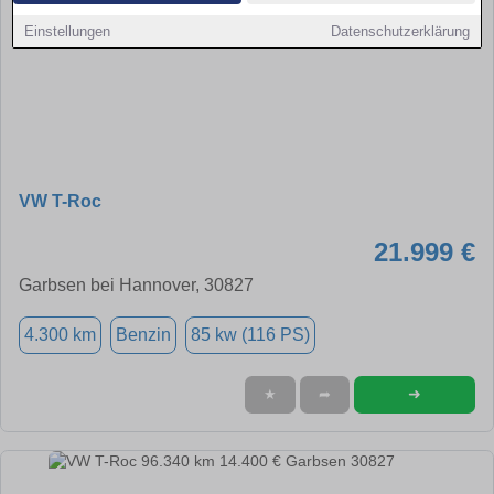
Einstellungen
Datenschutzerklärung
VW T-Roc
21.999 €
Garbsen bei Hannover, 30827
4.300 km
Benzin
85 kw (116 PS)
➜
★
➦