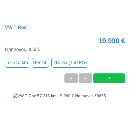
VW T-Roc
19.990 €
Hannover, 30655
57.313 km
Benzin
110 kw (150 PS)
➜
★
➦