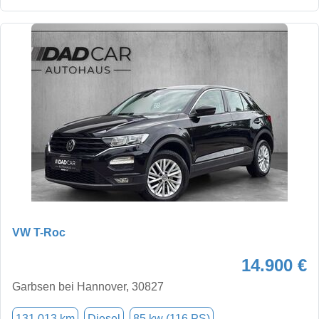
VW T-Roc
14.900 €
Garbsen bei Hannover, 30827
131.013 km
Diesel
85 kw (116 PS)