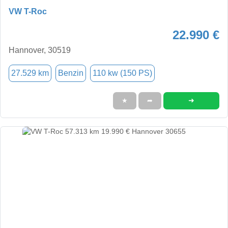
VW T-Roc
22.990 €
Hannover, 30519
27.529 km
Benzin
110 kw (150 PS)
➜
★
➦