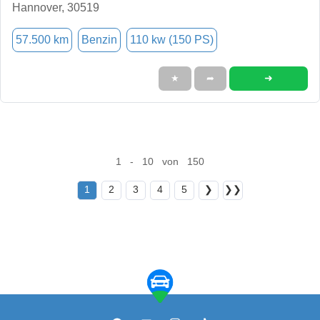
Hannover, 30519
57.500 km
Benzin
110 kw (150 PS)
➜
★
➦
1 - 10 von 150
1
2
3
4
5
❯
❯❯