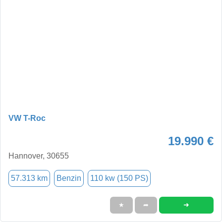
VW T-Roc
19.990 €
Hannover, 30655
57.313 km
Benzin
110 kw (150 PS)
➜
★
➦