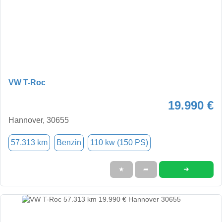
VW T-Roc
19.990 €
Hannover, 30655
57.313 km
Benzin
110 kw (150 PS)
➜
★
➦