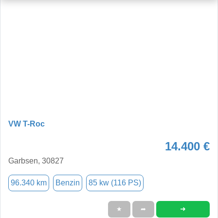
VW T-Roc
14.400 €
Garbsen, 30827
96.340 km
Benzin
85 kw (116 PS)
➜
★
➦