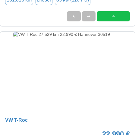
➜
★
➦
VW T-Roc
22.990 €