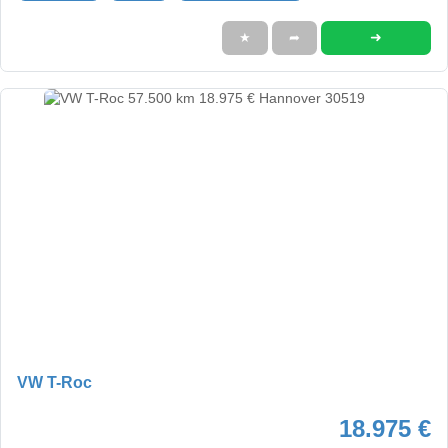
➜
★
➦
VW T-Roc
18.975 €