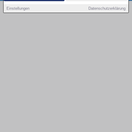
Copyright © 2000 - 2026 | 1A Infosysteme GmbH | Content by: 1a-sites-autos
Einstellungen
Datenschutzerklärung
08.08.2026