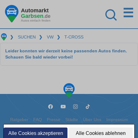
☰
Automarkt
Garbsen
.de
Autos einfach finden
❯
SUCHEN
❯
VW
❯
T-CROSS
Leider konnten wir derzeit keine passenden Autos finden.
Schauen Sie bald wieder vorbei!
Ratgeber
FAQ
Presse
Städte
Über Uns
Impressum
Datenschutz
Cookies
Alle Cookies akzeptieren
Alle Cookies ablehnen