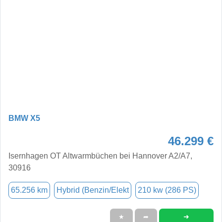
BMW X5
46.299 €
Isernhagen OT Altwarmbüchen bei Hannover A2/A7,
30916
65.256 km
Hybrid (Benzin/Elekt
210 kw (286 PS)
➜
★
➦