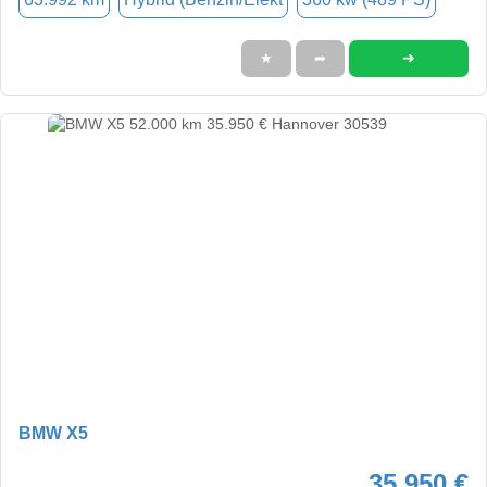
➜
★
➦
BMW X5
35.950 €