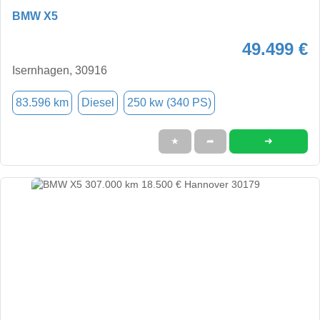
BMW X5
49.499 €
Isernhagen, 30916
83.596 km
Diesel
250 kw (340 PS)
➜
★
➦