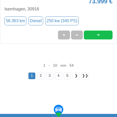
73.999 €
Isernhagen, 30916
56.363 km
Diesel
250 kw (340 PS)
➜
★
➦
1 - 10 von 54
1
2
3
4
5
❯
❯❯