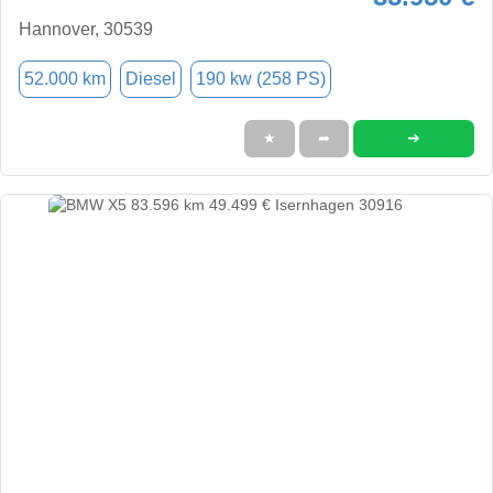
Hannover, 30539
52.000 km
Diesel
190 kw (258 PS)
➜
★
➦