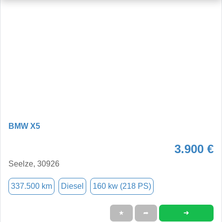
BMW X5
3.900 €
Seelze, 30926
337.500 km
Diesel
160 kw (218 PS)
➜
★
➦