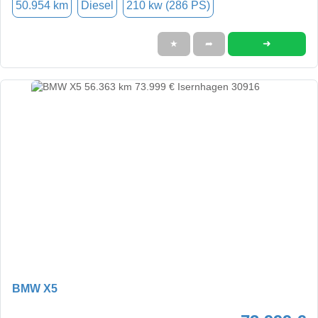
50.954 km
Diesel
210 kw (286 PS)
➜
★
➦
BMW X5