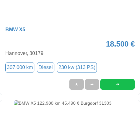
BMW X5
18.500 €
Hannover, 30179
307.000 km
Diesel
230 kw (313 PS)
➜
★
➦