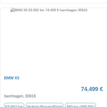
BMW X5
74.499 €
Isernhagen, 30916
63.992 km
Hybrid (Benzin/Elekt
360 kw (489 PS)